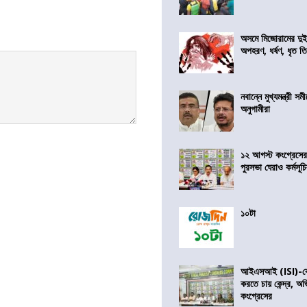
অসমে মিজোরামের দুই
অপহরণ, ধর্ষণ, ধৃত ত
নবান্নে মুখ্যমন্ত্রী 
অনুগামীরা
১২ আগস্ট কংগ্রেসে
পুরসভা ঘেরাও কর্মসূ
১০টা
আইএসআই (ISI)-কে 
করতে চায় কেন্দ্র, অ
কংগ্রেসের