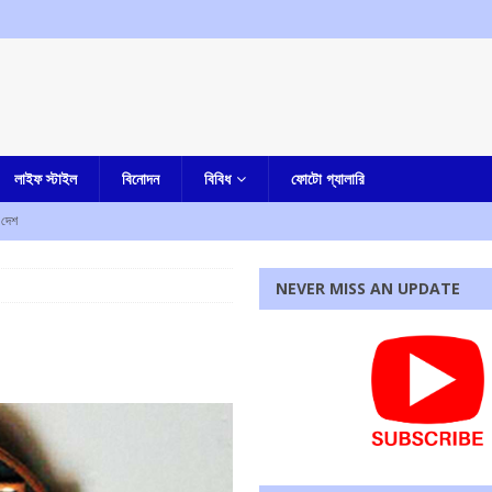
লাইফ স্টাইল
বিনোদন
বিবিধ
ফোটো গ্যালারি
দেশ
NEVER MISS AN UPDATE
হস্য মৃত্যু
আমার বাংলা
ী
এক নজরে
াহত
এক নজরে
ে নিহত ৫, আহত এক
এক নজরে
রধোর, উত্তেজনা ডোমজুর এলাকায়..
বাংলা