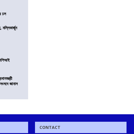
ের ঢল
, মল্লিকার্জুন
নসিপিআই
ানমন্ত্রী
 সংসদে জানাল
CONTACT