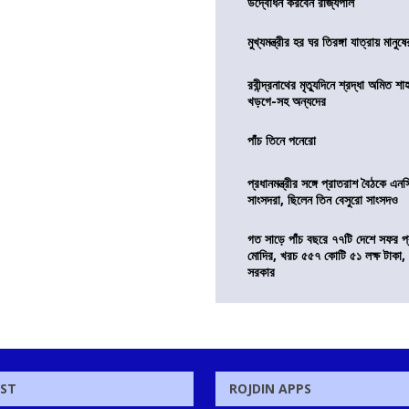
উদ্বোধন করবেন রাজ্যপাল
মুখ্যমন্ত্রীর হর ঘর তিরঙ্গা যাত্রায় মানুষ
রবীন্দ্রনাথের মৃত্যুদিনে শ্রদ্ধা অমিত শাহ
খড়গে-সহ অন্যদের
পাঁচ তিনে পনেরো
প্রধানমন্ত্রীর সঙ্গে প্রাতরাশ বৈঠকে এ
সাংসদরা, ছিলেন তিন বেসুরো সাংসদও
গত সাড়ে পাঁচ বছরে ৭৭টি দেশে সফর প্রধ
মোদির, খরচ ৫৫৭ কোটি ৫১ লক্ষ টাকা,
সরকার
OST
ROJDIN APPS