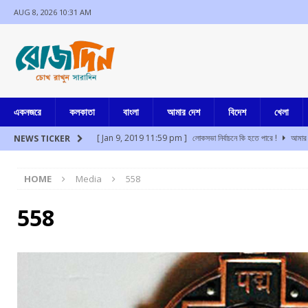
AUG 8, 2026 10:31 AM
একনজরে
কলকাতা
বাংলা
আমার দেশ
বিদেশ
খেলা
[ Jan 9, 2019 11:59 pm ]
লোকসভা নির্বাচনে কি হতে পারে !
আমার 
NEWS TICKER
[ Aug 8, 2026 9:35 am ]
দশে দশ
আমার বাংলা
HOME
Media
558
[ Aug 8, 2026 2:47 am ]
উত্তরবঙ্গের বুনিয়াদপুরে ব্যাঙ্ক ম্যানেজারের র
[ Aug 8, 2026 2:42 am ]
মুম্বাইয়ে প্রশান্ত কিশোর সমীপে পাওয়ার পত্ম
558
[ Aug 8, 2026 1:11 am ]
ফের মেট্রোয় আত্মহত্যার চেষ্টা, পরিষেবা ব্য
[ Aug 8, 2026 12:54 am ]
উত্তরাখন্ডের দেবপ্রয়াগে খাদে গাড়ি পড়
[ Jul 17, 2024 3:35 pm ]
চুরির অপবাদে একই পরিবারের ৩ সদস্যকে মা