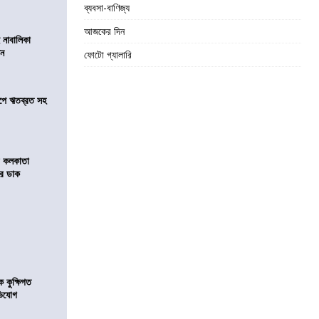
ব্যবসা-বাণিজ্য
আজকের দিন
 নাবালিকা
িন
ফোটো গ্যালারি
সমীপে ঋতব্রত সহ
র কলকাতা
চির ডাক
কুক্ষিগত
ভিযোগ