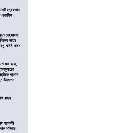
িটতেই গ্রেফতার
ে একাধিক
খুলে দেহব্যবসা
লিশের জালে
 বসু-ঘনিষ্ঠ সায়ন
ে শুরু হচ্ছে
ত্তমকুমারের
মন্ত্রীকে প্রধান
 হল উদযাপন
োপ রাহুল
 প্রদর্শনী
মীকাল শনিবার