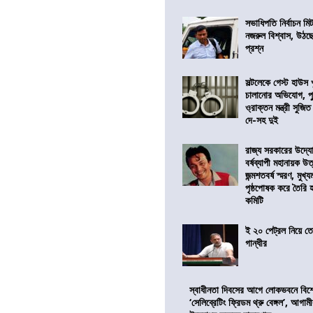
সভাধিপতি নির্বাচন ম
নজরুল বিশ্বাস, উঠছ
প্রশ্ন
সল্টলেকে গেস্ট হাউস 
চালানোর অভিযোগ, পু
ও্রাক্তন মন্ত্রী সুজিত
দে-সহ দুই
রাজ্য সরকারের উদ্যোগ
বর্ষব্যাপী মহানায়ক উ
জন্মশতবর্ষ স্মরণ, মুখ্য
পৃষ্ঠপোষক করে তৈরি
কমিটি
ই ২০ পেট্রল নিয়ে ত
গান্ধীর
স্বাধীনতা দিবসের আগে লোকভবনে বিশেষ
‘সেলিব্রেটিং ফ্রিডম থ্রু বেঙ্গল’, আগা