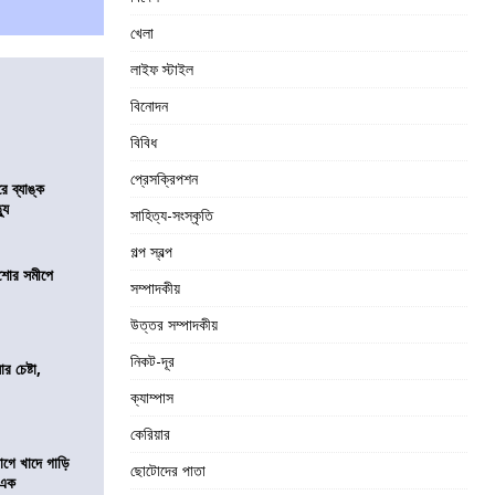
খেলা
লাইফ স্টাইল
বিনোদন
বিবিধ
প্রেসক্রিপশন
রে ব্যাঙ্ক
যু
সাহিত্য-সংস্কৃতি
গল্প স্বল্প
কিশোর সমীপে
সম্পাদকীয়
উত্তর সম্পাদকীয়
নিকট-দূর
র চেষ্টা,
ক্যাম্পাস
কেরিয়ার
য়াগে খাদে গাড়ি
ছোটোদের পাতা
 এক