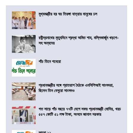
মুখ্যমন্ত্রীর হর ঘর তিরঙ্গা যাত্রায় মানুষের ঢল
রবীন্দ্রনাথের মৃত্যুদিনে শ্রদ্ধা অমিত শাহ, মল্লিকার্জুন খড়গে-
সহ অন্যদের
পাঁচ তিনে পনেরো
প্রধানমন্ত্রীর সঙ্গে প্রাতরাশ বৈঠকে এনসিপিআই সাংসদরা,
ছিলেন তিন বেসুরো সাংসদও
গত সাড়ে পাঁচ বছরে ৭৭টি দেশে সফর প্রধানমন্ত্রী মোদির, খরচ
৫৫৭ কোটি ৫১ লক্ষ টাকা, সংসদে জানাল সরকার
আরো ১২