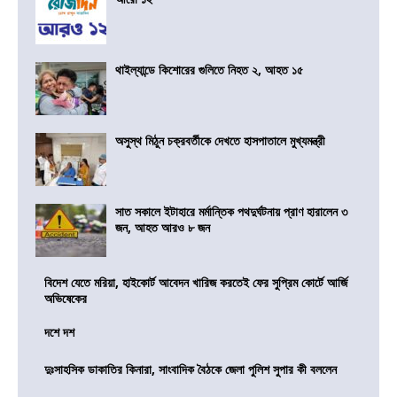
থাইল্যান্ডে কিশোরের গুলিতে নিহত ২, আহত ১৫
অসুস্থ মিঠুন চক্রবর্তীকে দেখতে হাসপাতালে মুখ্যমন্ত্রী
সাত সকালে ইটাহারে মর্মান্তিক পথদুর্ঘটনায় প্রাণ হারালেন ৩
জন, আহত আরও ৮ জন
বিদেশ যেতে মরিয়া, হাইকোর্ট আবেদন খারিজ করতেই ফের সুপ্রিম কোর্টে আর্জি
অভিষেকের
দশে দশ
দুঃসাহসিক ডাকাতির কিনারা, সাংবাদিক বৈঠকে জেলা পুলিশ সুপার কী বললেন