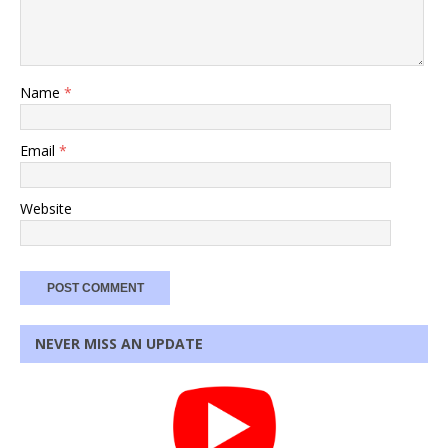
Name
*
Email
*
Website
NEVER MISS AN UPDATE