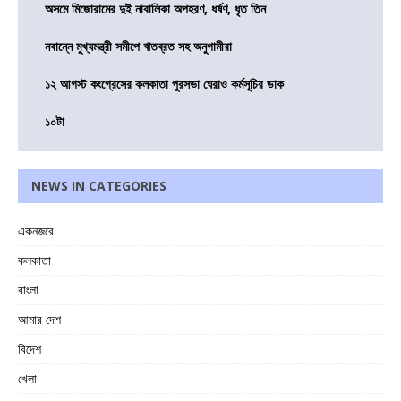
অসমে মিজোরামের দুই নাবালিকা অপহরণ, ধর্ষণ, ধৃত তিন
নবান্নে মুখ্যমন্ত্রী সমীপে ঋতব্রত সহ অনুগামীরা
১২ আগস্ট কংগ্রেসের কলকাতা পুরসভা ঘেরাও কর্মসূচির ডাক
১০টা
NEWS IN CATEGORIES
একনজরে
কলকাতা
বাংলা
আমার দেশ
বিদেশ
খেলা