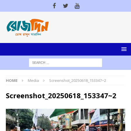
HOME
Media
Screenshot_20250618_153347~2
Screenshot_20250618_153347~2