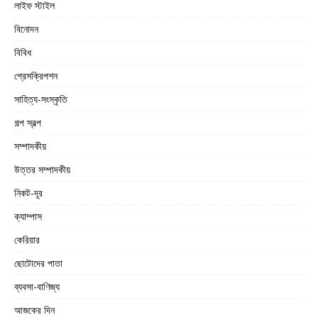
লাইফ স্টাইল
বিনোদন
বিবিধ
প্রেসক্রিপশন
সাহিত্য-সংস্কৃতি
গল্প স্বল্প
সম্পাদকীয়
উত্তর সম্পাদকীয়
নিকট-দূর
ক্যাম্পাস
কেরিয়ার
ছোটোদের পাতা
ব্যবসা-বাণিজ্য
আজকের দিন