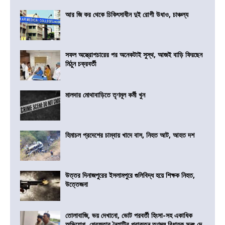
আর জি কর থেকে চিকিৎসাধীন দুই রোগী উধাও, চাঞ্চল্য
সফল অস্ত্রোপচারের পর অনেকটাই সুস্থ, আজই বাড়ি ফিরছেন
মিঠুন চক্রবর্তী
মালদার মোথাবাড়িতে তৃণমূল কর্মী খুন
হিমাচল প্রদেশের চাম্বায় খাদে বাস, নিহত আট, আহত দশ
উত্তর দিনাজপুরের ইসলামপুরে গুলিবিদ্ধ হয়ে শিক্ষক নিহত,
উত্তেজনা
তোলাবাজি, ভয় দেখানো, ভোট পরবর্তী হিংসা-সহ একাধিক
অভিযোগ, গ্রেফতার নৈহাটির প্রাক্তন তৃণমূল বিধায়ক সনৎ দে