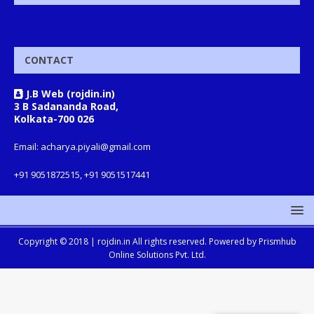
CONTACT
J.B Web (rojdin.in)
3 B Sadananda Road,
Kolkata-700 026
Email: acharya.piyali@gmail.com
+91 9051872515, +91 9051517441
Copyright © 2018 |
rojdin.in
All rights reserved. Powered by
Prismhub
Online Solutions Pvt. Ltd.