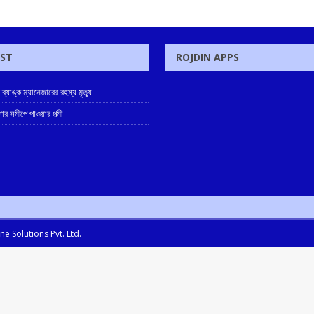
OST
ROJDIN APPS
ে ব্যাঙ্ক ম্যানেজারের রহস্য মৃত্যু
োর সমীপে পাওয়ার পত্মী
e Solutions Pvt. Ltd.