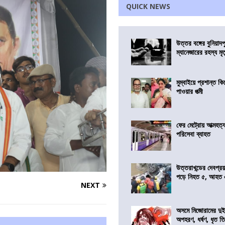
QUICK NEWS
উত্তর বঙ্গের বুনিয়াদপ
ম্যানেজারের রহস্য মৃত্
মুম্বাইয়ে প্রশান্ত 
পাওয়ার পত্মী
ফের মেট্রোয় আত্মহত্যা
পরিসেবা ব্যাহত
উত্তরাখন্ডের দেবপ্র
পড়ে নিহত ৫, আহত
NEXT
অসমে মিজোরামের দুই
অপহরণ, ধর্ষণ, ধৃত ত