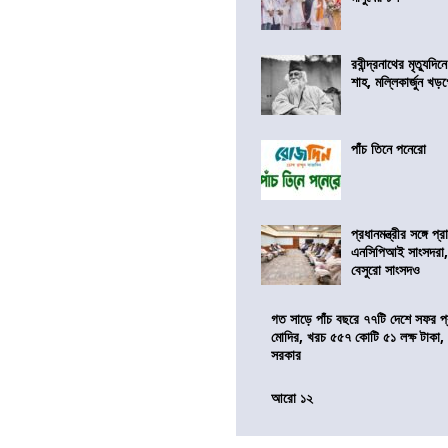
রবীন্দ্রনাথের মৃত্যুদি
শাহ, মল্লিকার্জুন খড
পাঁচ তিনে পনেরো
প্রধানমন্ত্রীর সঙ্গে প
এনসিপিআই সাংসদরা,
বেসুরো সাংসদও
গত সাড়ে পাঁচ বছরে ৭৭টি দেশে সফর প্রধ
মোদির, খরচ ৫৫৭ কোটি ৫১ লক্ষ টাকা,
সরকার
আরো ১২