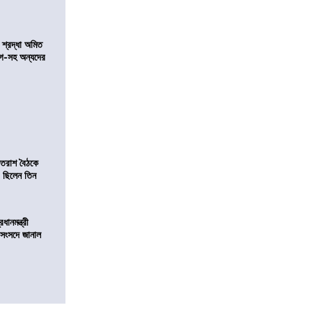
নে শ্রদ্ধা অমিত
়গে-সহ অন্যদের
্রাতরাশ বৈঠকে
 ছিলেন তিন
ানমন্ত্রী
 সংসদে জানাল