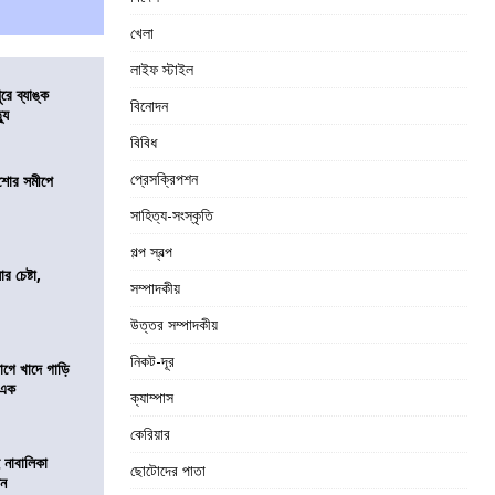
খেলা
লাইফ স্টাইল
ুরে ব্যাঙ্ক
বিনোদন
যু
বিবিধ
প্রেসক্রিপশন
কিশোর সমীপে
সাহিত্য-সংস্কৃতি
গল্প স্বল্প
র চেষ্টা,
সম্পাদকীয়
উত্তর সম্পাদকীয়
নিকট-দূর
য়াগে খাদে গাড়ি
 এক
ক্যাম্পাস
কেরিয়ার
 নাবালিকা
ছোটোদের পাতা
িন