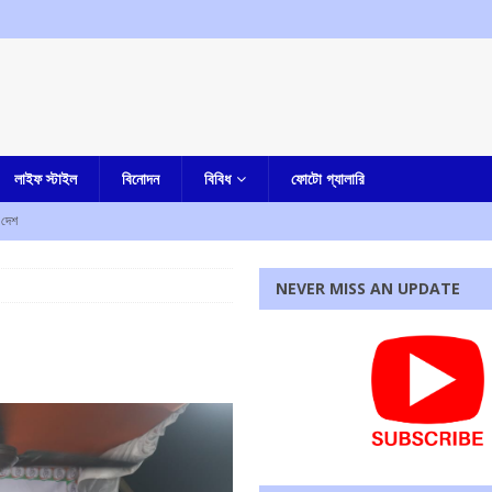
লাইফ স্টাইল
বিনোদন
বিবিধ
ফোটো গ্যালারি
দেশ
রহস্য মৃত্যু
আমার বাংলা
NEVER MISS AN UPDATE
ী
এক নজরে
াহত
এক নজরে
ে নিহত ৫, আহত এক
এক নজরে
্ষণ, ধৃত তিন
এক নজরে
রধোর, উত্তেজনা ডোমজুর এলাকায়..
বাংলা