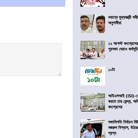
নবান্নে মুখ্যমন্ত্রী 
অনুগামীরা
১২ আগস্ট কংগ্রেসে
পুরসভা ঘেরাও কর্মসূ
১০টা
আইএসআই (ISI)-কে 
করতে চায় কেন্দ্র, অ
কংগ্রেসের
সভাধিপতি নির্বাচন ম
নজরুল বিশ্বাস, উঠছ
প্রশ্ন