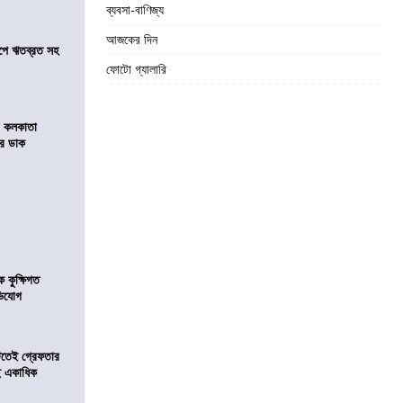
ব্যবসা-বাণিজ্য
আজকের দিন
সমীপে ঋতব্রত সহ
ফোটো গ্যালারি
র কলকাতা
চির ডাক
কুক্ষিগত
ভিযোগ
িটতেই গ্রেফতার
ে একাধিক