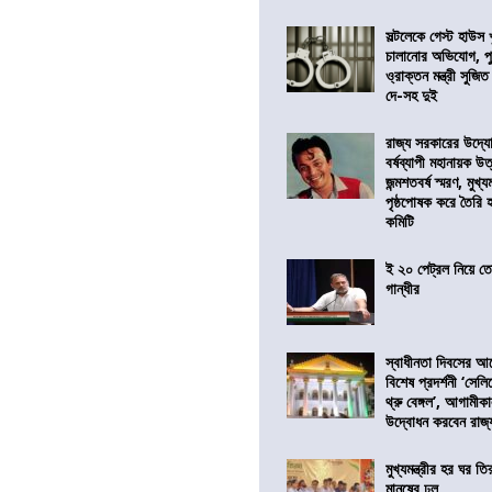
সল্টলেকে গেস্ট হাউস 
চালানোর অভিযোগ, পু
ও্রাক্তন মন্ত্রী সুজিত
দে-সহ দুই
রাজ্য সরকারের উদ্যোগ
বর্ষব্যাপী মহানায়ক উ
জন্মশতবর্ষ স্মরণ, মুখ্য
পৃষ্ঠপোষক করে তৈরি
কমিটি
ই ২০ পেট্রল নিয়ে ত
গান্ধীর
স্বাধীনতা দিবসের 
বিশেষ প্রদর্শনী ‘সেলি
থ্রু বেঙ্গল’, আগামীক
উদ্বোধন করবেন রাজ্
মুখ্যমন্ত্রীর হর ঘর তির
মানুষের ঢল