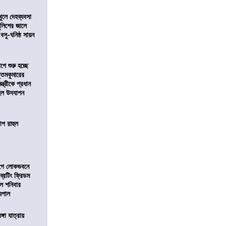
খুলে দেহব্যবসা
লিশের জালে
 বসু-ঘনিষ্ঠ সায়ন
ে শুরু হচ্ছে
ত্তমকুমারের
মন্ত্রীকে প্রধান
 হল উদযাপন
োপ রাহুল
আগে লোকভবনে
ব্রেটিং ফ্রিডম
াল শনিবার
যপাল
ঙ্গা যাত্রায়