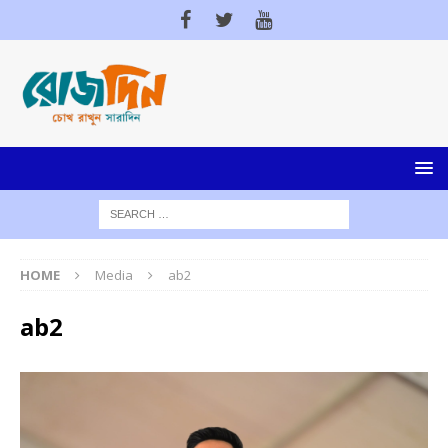
HOME
Media
ab2
ab2