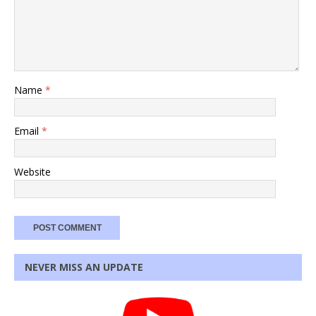
Name
*
Email
*
Website
NEVER MISS AN UPDATE