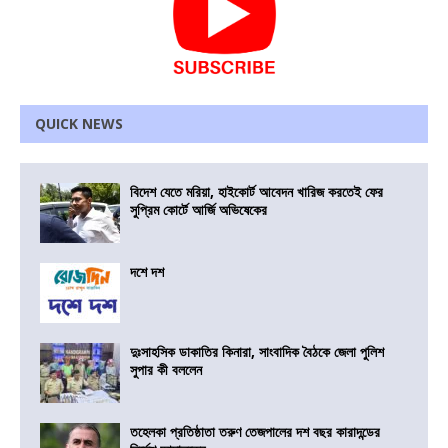
QUICK NEWS
বিদেশ যেতে মরিয়া, হাইকোর্ট আবেদন খারিজ করতেই ফের
সুপ্রিম কোর্টে আর্জি অভিষেকের
দশে দশ
দুঃসাহসিক ডাকাতির কিনারা, সাংবাদিক বৈঠকে জেলা পুলিশ
সুপার কী বললেন
তহেলকা প্রতিষ্ঠাতা তরুণ তেজপালের দশ বছর কারাদন্ডের