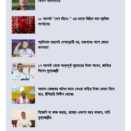
নির্দেশ আদালতের
১০ আগস্ট “দেশ বাঁচাও ” এর ডাকে মিছিল বাম শ্রমিক
সংগঠনের
প্রতিবাদ করলেই দেশদ্রোহী নয়, তরুণদের পাশে মোহন
ভাগবত!
১৭ আগস্ট থেকে অন্নপূর্ণা ভান্ডারের টাকা পাবেন, জানিয়ে
দিলেন মুখ্যমন্ত্রী
আবাস যোজনায় অবৈধ ভাবে নেওয়া বাড়ির টাকা ফেরত দিতে
হবে, হুঁশিয়ারি দিলীপ ঘোষের
বিজেপি যা কাজ করছে, রাজ্যে একশো বছর থাকবে, দাবি
মুখ্যমন্ত্রীর