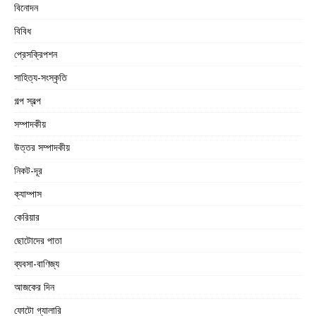
বিনোদন
বিবিধ
প্রেসক্রিপশন
সাহিত্য-সংস্কৃতি
গল্প স্বল্প
সম্পাদকীয়
উত্তর সম্পাদকীয়
নিকট-দূর
ক্যাম্পাস
কেরিয়ার
ছোটোদের পাতা
ব্যবসা-বাণিজ্য
আজকের দিন
ফোটো গ্যালারি