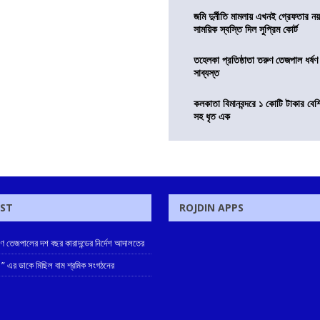
জমি দুর্নীতি মামলায় এখনই গ্রেফতার নয়
সাময়িক স্বস্তি দিল সুপ্রিম কোর্ট
তহেলকা প্রতিষ্ঠাতা তরুণ তেজপাল ধর্ষণ
সাব্যস্ত
কলকাতা বিমানবন্দরে ১ কোটি টাকার বেশ
সহ ধৃত এক
OST
ROJDIN APPS
রুণ তেজপালের দশ বছর কারাদন্ডের নির্দেশ আদালতের
 ” এর ডাকে মিছিল বাম শ্রমিক সংগঠনের