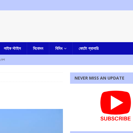
লাইফ স্টাইল
বিনোদন
বিবিধ
ফোটো গ্যালারি
দেশ
কারাদন্ডের নির্দেশ আদালতের
এক নজরে
NEVER MISS AN UPDATE
ম শ্রমিক সংগঠনের
আমার বাংলা
পাশে মোহন ভাগবত!
এক নজরে
েন, জানিয়ে দিলেন মুখ্যমন্ত্রী
আমার বাংলা
 ফেরত দিতে হবে, হুঁশিয়ারি দিলীপ ঘোষের
আমার বাংলা
রধোর, উত্তেজনা ডোমজুর এলাকায়..
বাংলা