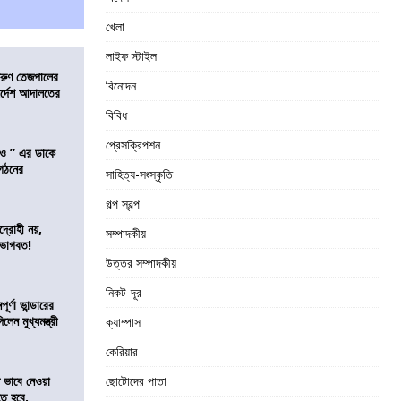
খেলা
লাইফ স্টাইল
তরুণ তেজপালের
বিনোদন
ির্দেশ আদালতের
বিবিধ
প্রেসক্রিপশন
াও ” এর ডাকে
ংগঠনের
সাহিত্য-সংস্কৃতি
গল্প স্বল্প
দ্রোহী নয়,
সম্পাদকীয়
 ভাগবত!
উত্তর সম্পাদকীয়
নিকট-দূর
র্ণা ভান্ডারের
েন মুখ্যমন্ত্রী
ক্যাম্পাস
কেরিয়ার
ভাবে নেওয়া
ছোটোদের পাতা
তে হবে,