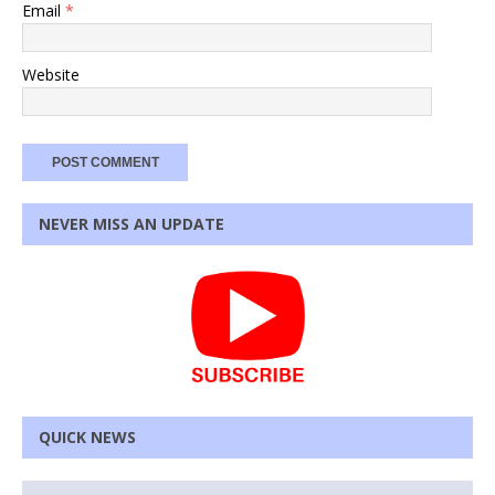
Email
*
Website
NEVER MISS AN UPDATE
QUICK NEWS