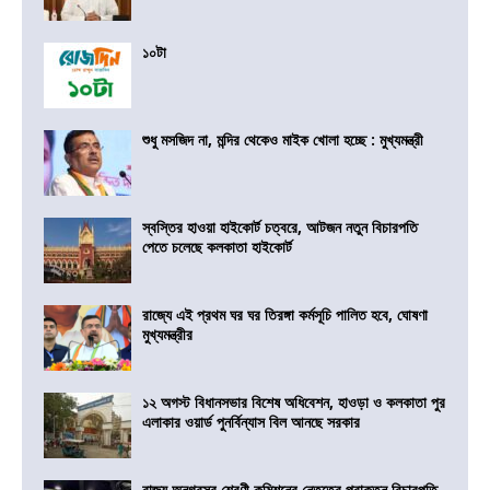
১০টা
শুধু মসজিদ না, মন্দির থেকেও মাইক খোলা হচ্ছে : মুখ্যমন্ত্রী
স্বস্তির হাওয়া হাইকোর্ট চত্বরে, আটজন নতুন বিচারপতি
পেতে চলেছে কলকাতা হাইকোর্ট
রাজ্যে এই প্রথম ঘর ঘর তিরঙ্গা কর্মসূচি পালিত হবে, ঘোষণা
মুখ্যমন্ত্রীর
১২ অগস্ট বিধানসভার বিশেষ অধিবেশন, হাওড়া ও কলকাতা পুর
এলাকার ওয়ার্ড পুনর্বিন্যাস বিল আনছে সরকার
রাজ্য অনগ্রসর শ্রেণী কমিশনের নেতৃত্বে প্রাক্তন বিচারপতি