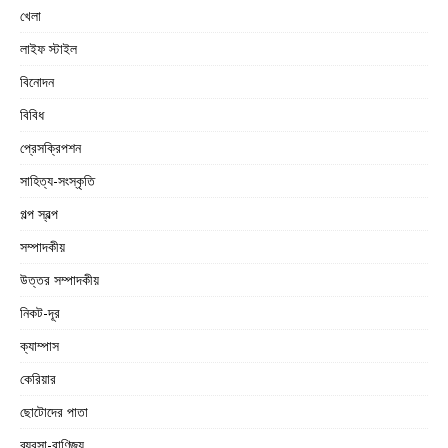
খেলা
লাইফ স্টাইল
বিনোদন
বিবিধ
প্রেসক্রিপশন
সাহিত্য-সংস্কৃতি
গল্প স্বল্প
সম্পাদকীয়
উত্তর সম্পাদকীয়
নিকট-দূর
ক্যাম্পাস
কেরিয়ার
ছোটোদের পাতা
ব্যবসা-বাণিজ্য