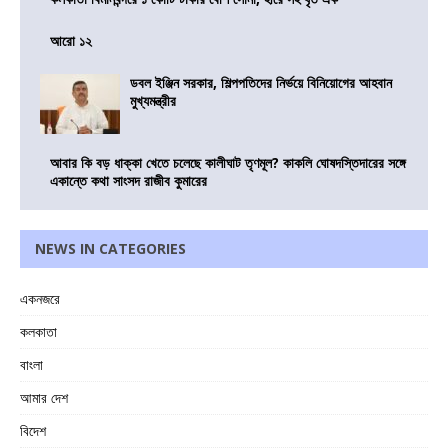
আরো ১২
ডবল ইঞ্জিন সরকার, শিল্পপতিদের নির্ভয়ে বিনিয়োগের আহবান
মুখ্যমন্ত্রীর
আবার কি বড় ধাক্কা খেতে চলেছে কালীঘাট তৃণমূল? কাকলি ঘোষদস্তিদারের সঙ্গে
একান্তে কথা সাংসদ রাজীব কুমারের
NEWS IN CATEGORIES
একনজরে
কলকাতা
বাংলা
আমার দেশ
বিদেশ