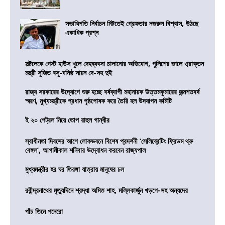
সভাধিপতি নির্বাচন মিটতেই গ্রেফতার নজরুল বিশ্বাস, উঠছে
একাধিক প্রশ্ন
সল্টলেকে গেস্ট হাউস খুলে দেহব্যবসা চালানোর অভিযোগ, পুলিশের জালে ও্রাক্তন
মন্ত্রী সুজিত বসু-ঘনিষ্ঠ সায়ন দে-সহ দুই
রাজ্য সরকারের উদ্যোগে শুরু হচ্ছে বর্ষব্যাপী মহানায়ক উত্তমকুমারের জন্মশতবর্ষ
স্মরণ, মুখ্যমন্ত্রীকে প্রধান পৃষ্ঠপোষক করে তৈরি হল উদযাপন কমিটি
ই ২০ পেট্রল নিয়ে তোপ রাহুল গান্ধীর
স্বাধীনতা দিবসের আগে লোকভবনে বিশেষ প্রদর্শনী ‘সেলিব্রেটিং ফ্রিডম থ্রু
বেঙ্গল’, আগামীকাল শনিবার উদ্বোধন করবেন রাজ্যপাল
মুখ্যমন্ত্রীর হর ঘর তিরঙ্গা যাত্রায় মানুষের ঢল
রবীন্দ্রনাথের মৃত্যুদিনে শ্রদ্ধা অমিত শাহ, মল্লিকার্জুন খড়গে-সহ অন্যদের
পাঁচ তিনে পনেরো