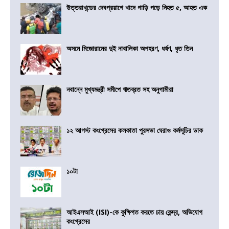
উত্তরাখন্ডের দেবপ্রয়াগে খাদে গাড়ি পড়ে নিহত ৫, আহত এক
অসমে মিজোরামের দুই নাবালিকা অপহরণ, ধর্ষণ, ধৃত তিন
নবান্নে মুখ্যমন্ত্রী সমীপে ঋতব্রত সহ অনুগামীরা
১২ আগস্ট কংগ্রেসের কলকাতা পুরসভা ঘেরাও কর্মসূচির ডাক
১০টা
আইএসআই (ISI)-কে কুক্ষিগত করতে চায় কেন্দ্র, অভিযোগ
কংগ্রেসের