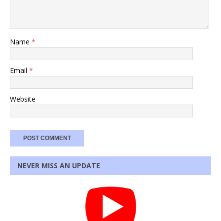
Name
*
Email
*
Website
NEVER MISS AN UPDATE