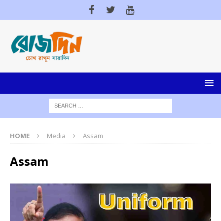
HOME
Media
Assam
Assam