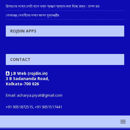
শিল্পায়নের লক্ষ্যে চলতি মাসে ভব্যা প্রকল্পে প্রস্তাব জমা দিচ্ছে রাজ্য : তাপস রায়
লোকতন্ত্র সেনানীদের সম্মান জ্ঞাপন মুখ্যমন্ত্রীর
ROJDIN APPS
CONTACT
J.B Web (rojdin.in)
3 B Sadananda Road,
Kolkata-700 026
Email: acharya.piyali@gmail.com
+91 9051872515, +91 9051517441