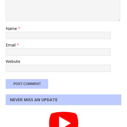
Name
*
Email
*
Website
NEVER MISS AN UPDATE