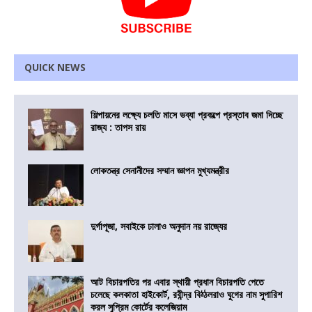
QUICK NEWS
শিল্পায়নের লক্ষ্যে চলতি মাসে ভব্যা প্রকল্পে প্রস্তাব জমা দিচ্ছে
রাজ্য : তাপস রায়
লোকতন্ত্র সেনানীদের সম্মান জ্ঞাপন মুখ্যমন্ত্রীর
দুর্গাপূজা, সবাইকে ঢালাও অনুদান নয় রাজ্যের
আট বিচারপতির পর এবার স্থায়ী প্রধান বিচারপতি পেতে
চলেছে কলকাতা হাইকোর্ট, রবীন্দ্র বিঠ্ঠলরাও ঘুগের নাম সুপারিশ
করল সুপ্রিম কোর্টের কলেজিয়াম