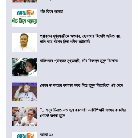
পাঁচ তিনে পনেরো
প্রাক্তন মুখ্যমন্ত্রীকে অপমান, হেনস্থায় বিজেপি জড়িত নয়,
দাবি করে ঘটনার নিন্দা শমীক ভট্টাচার্যর
হালিশহরে প্রাক্তন মুখ্যমন্ত্রী, তাঁর বিরুদ্ধে তুমুল বিক্ষোভ
মোহন ভাগবতের কানাডা সফর ঘিরে তুমুল বিরোধিতা ওই দেশে
“…মানুষ চিনতে এত ভুল করলাম!! এনসিপিআই সাংসদ কাকলির
পোস্টে জল্পনা তুঙ্গে
আরো ১২