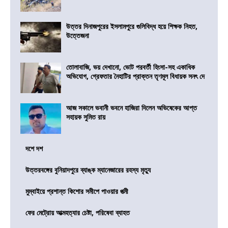
উত্তর দিনাজপুরের ইসলামপুরে গুলিবিদ্ধ হয়ে শিক্ষক নিহত,
উত্তেজনা
তোলাবাজি, ভয় দেখানো, ভোট পরবর্তী হিংসা-সহ একাধিক
অভিযোগ, গ্রেফতার নৈহাটির প্রাক্তন তৃণমূল বিধায়ক সনৎ দে
আজ সকালে ভবানী ভবনে হাজিরা দিলেন অভিষেকের আপ্ত
সহায়ক সুমিত রায়
দশে দশ
উত্তরবঙ্গের বুনিয়াদপুরে ব্যাঙ্ক ম্যানেজারের রহস্য মৃত্যু
মুম্বাইয়ে প্রশান্ত কিশোর সমীপে পাওয়ার পত্মী
ফের মেট্রোয় আত্মহত্যার চেষ্টা, পরিষেবা ব্যাহত