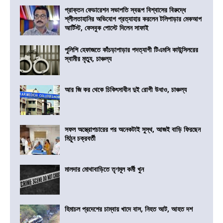
প্রাক্তন ফেডারেশন সভাপতি স্বরূপ বিশ্বাসের বিরুদ্ধে
শ্লীলতাহানির অভিযোগ প্রত্যাহার করলেন টলিপাড়ার মেকআপ
আর্টিস্ট, ফেসবুক পোস্টে দিলেন সাফাই
পুলিশি হেফাজতে কাঁচড়াপাড়ার পদত্যাগী টিএমসি কাউন্সিলরের
স্বামীর মৃত্যু, চাঞ্চল্য
আর জি কর থেকে চিকিৎসাধীন দুই রোগী উধাও, চাঞ্চল্য
সফল অস্ত্রোপচারের পর অনেকটাই সুস্থ, আজই বাড়ি ফিরছেন
মিঠুন চক্রবর্তী
মালদার মোথাবাড়িতে তৃণমূল কর্মী খুন
হিমাচল প্রদেশের চাম্বায় খাদে বাস, নিহত আট, আহত দশ