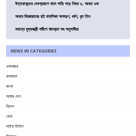
উত্তরাখন্ডের দেবপ্রয়াগে খাদে গাড়ি পড়ে নিহত ৫, আহত এক
অসমে মিজোরামের দুই নাবালিকা অপহরণ, ধর্ষণ, ধৃত তিন
নবান্নে মুখ্যমন্ত্রী সমীপে ঋতব্রত সহ অনুগামীরা
NEWS IN CATEGORIES
একনজরে
কলকাতা
বাংলা
আমার দেশ
বিদেশ
খেলা
লাইফ স্টাইল