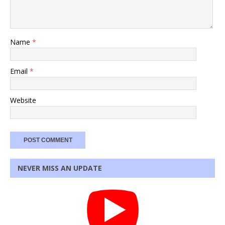
Name
*
Email
*
Website
NEVER MISS AN UPDATE