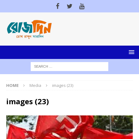
HOME
Media
images (23)
images (23)