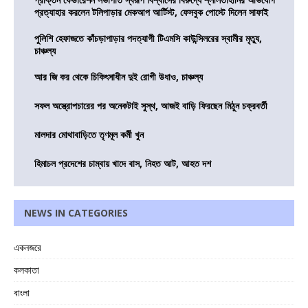
প্রত্যাহার করলেন টলিপাড়ার মেকআপ আর্টিস্ট, ফেসবুক পোস্টে দিলেন সাফাই
পুলিশি হেফাজতে কাঁচড়াপাড়ার পদত্যাগী টিএমসি কাউন্সিলরের স্বামীর মৃত্যু,
চাঞ্চল্য
আর জি কর থেকে চিকিৎসাধীন দুই রোগী উধাও, চাঞ্চল্য
সফল অস্ত্রোপচারের পর অনেকটাই সুস্থ, আজই বাড়ি ফিরছেন মিঠুন চক্রবর্তী
মালদার মোথাবাড়িতে তৃণমূল কর্মী খুন
হিমাচল প্রদেশের চাম্বায় খাদে বাস, নিহত আট, আহত দশ
NEWS IN CATEGORIES
একনজরে
কলকাতা
বাংলা