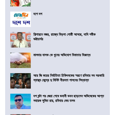
দশে দশ
শিল্পায়নে নজর, রাজ্যে বিড়লা গোষ্ঠী আসছে, দাবি শমীক
ভট্টাচার্যর
মালদায় বালক কে খুনের অভিযোগ বিমাতার বিরুদ্ধে
আর জি করের নির্যাতিতা চিকিৎসকের স্মরণে রবিবার সব সরকারি
স্বাস্থ্য কেন্দ্রে দু মিনিট নীরবতা পালনের সিদ্ধান্ত
দশ ঘন্টা পর জেরা শেষে ভবানী ভবন ছাড়লেন অভিষেকের আপ্ত
সহায়ক সুমিত রায়, রবিবার ফের তলব