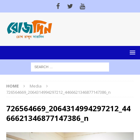
HOME
Media
726564669_2064314994297212_4466621346877147386_n
726564669_2064314994297212_44
66621346877147386_n