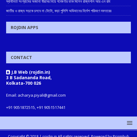
স্বাধীনতা সংগ্রামের অজানা বীরদের নিয়ে গবেষণার ডাক দিলেন রাজ্যপাল আর এন রবি
জাতীয় ও রাজ্য সড়কে চলবে না টোটো, কড়া পুলিশি অভিযানের নির্দেশ পরিবহণ দফতরের
ROJDIN APPS
CONTACT
J.B Web (rojdin.in)
3 B Sadananda Road,
Kolkata-700 026
Email: acharya.piyali@gmail.com
+91 9051872515, +91 9051517441
Copyright © 2018 |
rojdin.in
All rights reserved. Powered by
Prismhub