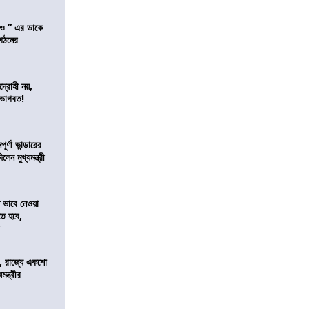
াও ” এর ডাকে
ংগঠনের
দ্রোহী নয়,
 ভাগবত!
র্ণা ভান্ডারের
েন মুখ্যমন্ত্রী
ভাবে নেওয়া
তে হবে,
র
, রাজ্যে একশো
ন্ত্রীর