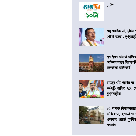
১০টা
শুধু মসজিদ না, মন্দি
খোলা হচ্ছে : মুখ্যমন্ত্
স্বস্তির হাওয়া হাইকো
আটজন নতুন বিচারপত
কলকাতা হাইকোর্ট
রাজ্যে এই প্রথম ঘর ঘ
কর্মসূচি পালিত হবে, 
মুখ্যমন্ত্রীর
১২ অগস্ট বিধানসভার
অধিবেশন, হাওড়া ও 
এলাকার ওয়ার্ড পুনর্ব
সরকার