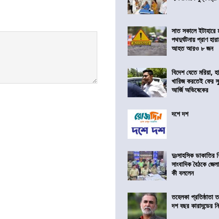
সাত সকালে ইটাহারে মর
পথদুর্ঘটনায় প্রাণ হা
আহত আরও ৮ জন
বিদেশ যেতে মরিয়া, 
খারিজ করতেই ফের সুপ
আর্জি অভিষেকের
দশে দশ
দুঃসাহসিক ডাকাতির ক
সাংবাদিক বৈঠকে জেলা
কী বললেন
তহেলকা প্রতিষ্ঠাতা 
দশ বছর কারাদন্ডের ন