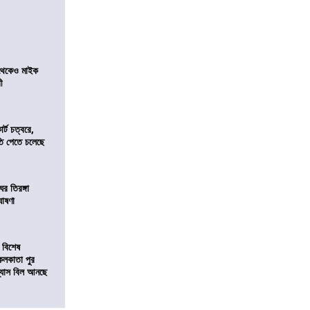
র থেকেও মাইক
রী
র্ট চত্বরে,
ি পেতে চলেছে
র তিরঙ্গা
ঘোষণা
 বিশেষ
কলকাতা পুর
িন্যাস বিল আনছে