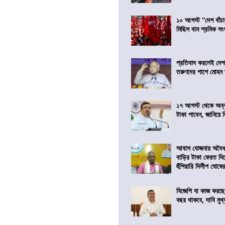
১০ আগস্ট “দেশ বাঁচ
মিছিল বাম শ্রমিক স
প্রতিবাদ করলেই দেশ
তরুণদের পাশে মোহন
১৭ আগস্ট থেকে অন্নপূ
টাকা পাবেন, জানিয়ে দিল
আবাস যোজনায় অবৈধ 
বাড়ির টাকা ফেরত দি
হুঁশিয়ারি দিলীপ ঘোষে
বিজেপি যা কাজ করছে
বছর থাকবে, দাবি মুখ্যম