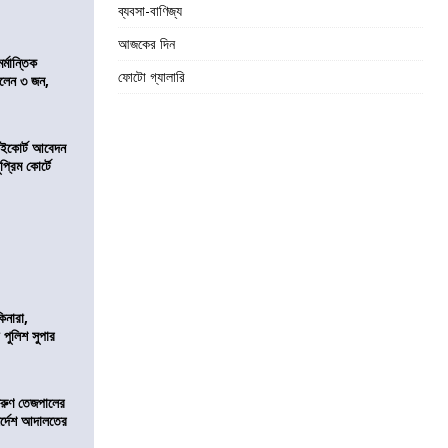
ব্যবসা-বাণিজ্য
আজকের দিন
্মান্তিক
ফোটো গ্যালারি
রালেন ৩ জন,
হাইকোর্ট আবেদন
্রিম কোর্টে
িনারা,
 পুলিশ সুপার
তরুণ তেজপালের
ির্দেশ আদালতের