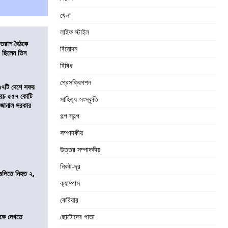
খেলা
লাইফ স্টাইল
্রাতরাশ বৈঠকে
বিনোদন
 ছিলেন তিন
বিবিধ
প্রেসক্রিপশন
৭৭টি দেশে সফর
, খরচ ৫৫৭ কোটি
সাহিত্য-সংস্কৃতি
ে জানাল সরকার
গল্প স্বল্প
সম্পাদকীয়
উত্তর সম্পাদকীয়
নিকট-দূর
 গুলিতে নিহত ২,
ক্যাম্পাস
কেরিয়ার
তীকে দেখতে
ছোটোদের পাতা