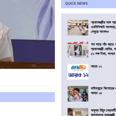
QUICK NEWS
প্রধানমন্ত্রীর সঙ্গে প
এনসিপিআই সাংসদরা,
বেসুরো সাংসদও
গত সাড়ে পাঁচ বছরে 
প্রধানমন্ত্রী মোদির
৫১ লক্ষ টাকা, সংসদ
আরো ১২
থাইল্যান্ডে কিশোরের
আহত ১৫
অসুস্থ মিঠুন চক্রবর্
হাসপাতালে মুখ্যমন্ত্রী