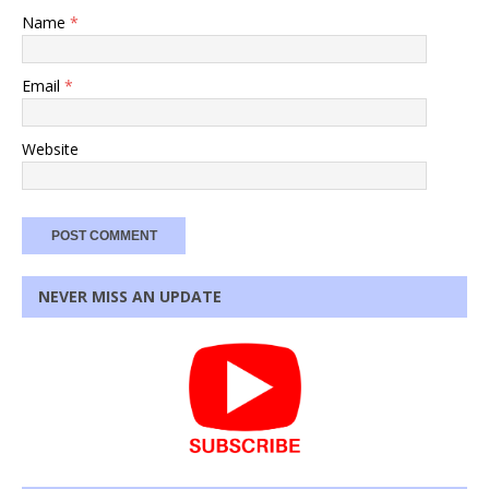
Name
*
Email
*
Website
NEVER MISS AN UPDATE