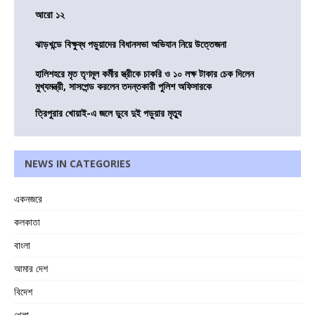
আরো ১২
ঝাড়খন্ডে বিক্ষুব্ধ পড়ুয়াদের বিধানসভা অভিযান নিয়ে উত্তেজনা
হালিশহরে মৃত তৃণমূল কর্মীর স্ত্রীকে চাকরি ও ১০ লক্ষ টাকার চেক দিলেন
মুখ্যমন্ত্রী, সাসপেন্ড করলেন তদন্তকারী পুলিশ অফিসারকে
ত্রিপুরার খোয়াই-এ জলে ডুবে দুই পড়ুয়ার মৃত্যু
NEWS IN CATEGORIES
একনজরে
কলকাতা
বাংলা
আমার দেশ
বিদেশ
খেলা