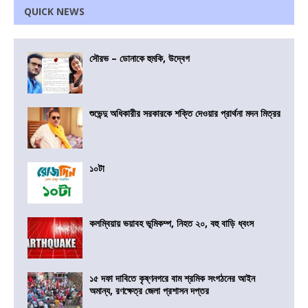
QUICK NEWS
সৌরভ – ডোনাকে হুমকি, উদ্বেগ
শুভেন্দু অধিকারীর সরকারকে শক্তি দেওয়ার প্রার্থনা মদন মিত্রর
১০টা
কলম্বিয়ায় ভয়াবহ ভূমিকম্প, নিহত ২০, বহু বাড়ি ধ্বংস
১৫ দফা দাবিতে কৃষ্ণনগরে বাম শ্রমিক সংগঠনের আইন
অমান্য, রণক্ষেত্র জেলা প্রশাসন দপ্তর