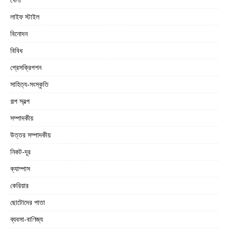
লাইফ স্টাইল
বিনোদন
বিবিধ
প্রেসক্রিপশন
সাহিত্য-সংস্কৃতি
গল্প স্বল্প
সম্পাদকীয়
উত্তর সম্পাদকীয়
নিকট-দূর
ক্যাম্পাস
কেরিয়ার
ছোটোদের পাতা
ব্যবসা-বাণিজ্য