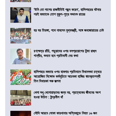
‘উনি তো লাশের রাজনীতিই পছন্দ করেন’, হালিশহরের ঘটনার
পরই মমতাকে তোপ মুকুল-পুত্র শুভাংশু রায়ের
হর ঘর তিরঙ্গা, পথে নামলেন মুখ্যমন্ত্রী, সঙ্গে জনজোয়ারের ঢেউ
রণক্ষেত্র রাঁচি, পড়ুয়াদের ওপর বলপ্রয়োগের নিন্দা রাহুল
গান্ধীর, শুনতে হবে প্রতিবাদী দের কথা
হালিশহরে মমতার ওপর হামলার প্রতিবাদে বিধানসভা চত্বরে
আয়োজিত বিক্ষোভ কর্মসূচিতে আচমকা হাজির ঋতব্রতপন্থী
তিন বিধায়ক! শুরু জল্পনা
খেলা শুধু খেলোয়াড়দের জন্য নয়, প্রত্যেকের জীবনের অংশ
হওয়া উচিত : ইন্দ্রনীল খাঁ
সৌদি আরবে সোফা কারখানায় অগ্নিকান্ডে নিহত ১৬ জন