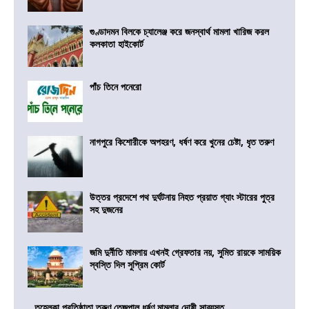
গুণ্ডাদমন বিলকে চ্যালেঞ্জ করে জনস্বার্থ মামলা খারিজ করল
কলকাতা হাইকোর্ট
পাঁচ তিনে পনেরো
নাগপুরে কিশোরীকে অপহরণ, ধর্ষণ করে খুনের চেষ্টা, ধৃত তরুণ
উত্তর প্রদেশে পথ দুর্ঘটনায় নিহত প্রয়াত গ্যাং স্টারের পুত্র
সহ দুজনের
জমি দুর্নীতি মামলায় এখনই গ্রেফতার নয়, সুমিত রায়কে সাময়িক
স্বস্তি দিল সুপ্রিম কোর্ট
তহেলকা প্রতিষ্ঠাতা তরুণ তেজপাল ধর্ষণ মামলার দোষী সাব্যস্ত