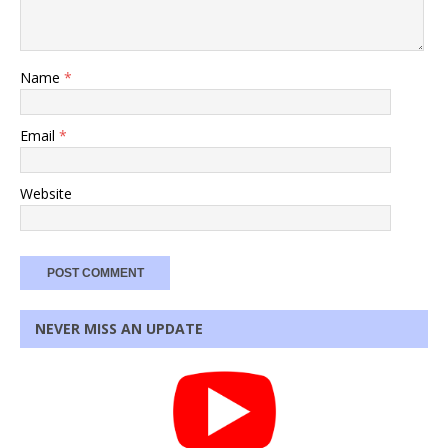
Name
*
Email
*
Website
NEVER MISS AN UPDATE