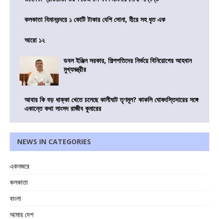
কলকাতা বিমানবন্দরে ১ কোটি টাকার বেশি সোনা, হীরে সহ ধৃত এক
আরো ১২
ডবল ইঞ্জিন সরকার, শিল্পপতিদের নির্ভয়ে বিনিয়োগের আহবান
মুখ্যমন্ত্রীর
আবার কি বড় ধাক্কা খেতে চলেছে কালীঘাট তৃণমূল? কাকলি ঘোষদস্তিদারের সঙ্গে
একান্তে কথা সাংসদ রাজীব কুমারের
NEWS IN CATEGORIES
একনজরে
কলকাতা
বাংলা
আমার দেশ