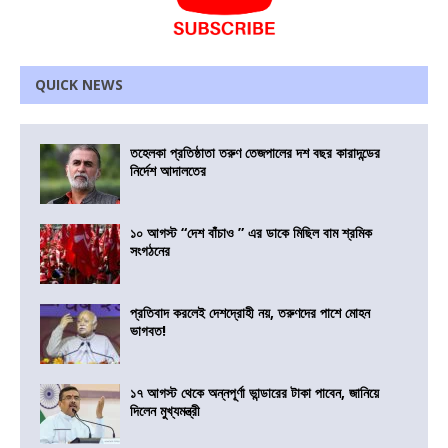
QUICK NEWS
তহেলকা প্রতিষ্ঠাতা তরুণ তেজপালের দশ বছর কারাদন্ডের
নির্দেশ আদালতের
১০ আগস্ট “দেশ বাঁচাও ” এর ডাকে মিছিল বাম শ্রমিক
সংগঠনের
প্রতিবাদ করলেই দেশদ্রোহী নয়, তরুণদের পাশে মোহন
ভাগবত!
১৭ আগস্ট থেকে অন্নপূর্ণা ভান্ডারের টাকা পাবেন, জানিয়ে
দিলেন মুখ্যমন্ত্রী