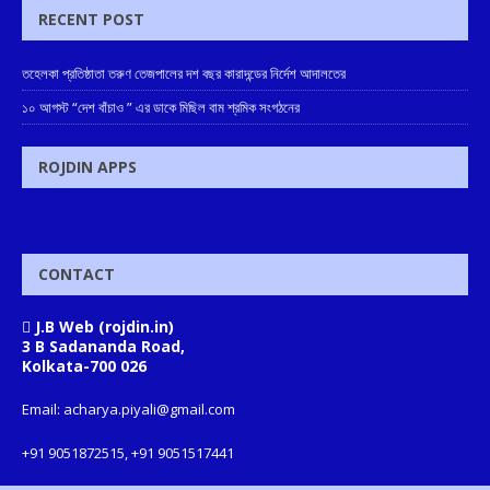
RECENT POST
তহেলকা প্রতিষ্ঠাতা তরুণ তেজপালের দশ বছর কারাদন্ডের নির্দেশ আদালতের
১০ আগস্ট “দেশ বাঁচাও ” এর ডাকে মিছিল বাম শ্রমিক সংগঠনের
ROJDIN APPS
CONTACT
J.B Web (rojdin.in)
3 B Sadananda Road,
Kolkata-700 026
Email: acharya.piyali@gmail.com
+91 9051872515, +91 9051517441