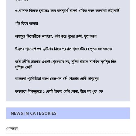
গুণ্ডাদমন বিলকে চ্যালেঞ্জ করে জনস্বার্থ মামলা খারিজ করল কলকাতা হাইকোর্ট
পাঁচ তিনে পনেরো
নাগপুরে কিশোরীকে অপহরণ, ধর্ষণ করে খুনের চেষ্টা, ধৃত তরুণ
উত্তর প্রদেশে পথ দুর্ঘটনায় নিহত প্রয়াত গ্যাং স্টারের পুত্র সহ দুজনের
জমি দুর্নীতি মামলায় এখনই গ্রেফতার নয়, সুমিত রায়কে সাময়িক স্বস্তি দিল
সুপ্রিম কোর্ট
তহেলকা প্রতিষ্ঠাতা তরুণ তেজপাল ধর্ষণ মামলার দোষী সাব্যস্ত
কলকাতা বিমানবন্দরে ১ কোটি টাকার বেশি সোনা, হীরে সহ ধৃত এক
NEWS IN CATEGORIES
একনজরে