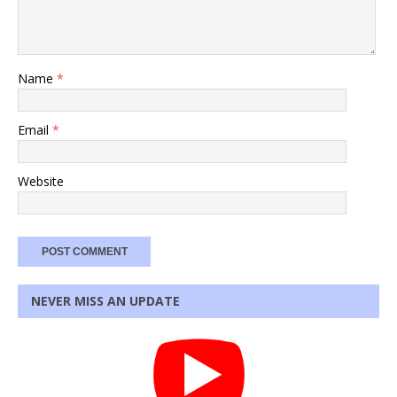
Name
*
Email
*
Website
NEVER MISS AN UPDATE