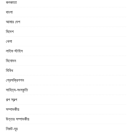
কলকাতা
বাংলা
আমার দেশ
বিদেশ
খেলা
লাইফ স্টাইল
বিনোদন
বিবিধ
প্রেসক্রিপশন
সাহিত্য-সংস্কৃতি
গল্প স্বল্প
সম্পাদকীয়
উত্তর সম্পাদকীয়
নিকট-দূর