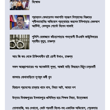
বিক্ষোভ
প্রাক্তন ফেডারেশন সভাপতি স্বরূপ বিশ্বাসের বিরুদ্ধে
শ্লীলতাহানির অভিযোগ প্রত্যাহার করলেন টলিপাড়ার মেকআপ
আর্টিস্ট, ফেসবুক পোস্টে দিলেন সাফাই
পুলিশি হেফাজতে কাঁচড়াপাড়ার পদত্যাগী টিএমসি কাউন্সিলরের
স্বামীর মৃত্যু, চাঞ্চল্য
আর জি কর থেকে চিকিৎসাধীন দুই রোগী উধাও, চাঞ্চল্য
সফল অস্ত্রোপচারের পর অনেকটাই সুস্থ, আজই বাড়ি ফিরছেন মিঠুন চক্রবর্তী
মালদার মোথাবাড়িতে তৃণমূল কর্মী খুন
হিমাচল প্রদেশের চাম্বায় খাদে বাস, নিহত আট, আহত দশ
উত্তর দিনাজপুরের ইসলামপুরে গুলিবিদ্ধ হয়ে শিক্ষক নিহত, উত্তেজনা
তোলাবাজি, ভয় দেখানো, ভোট পরবর্তী হিংসা-সহ একাধিক অভিযোগ, গ্রেফতার