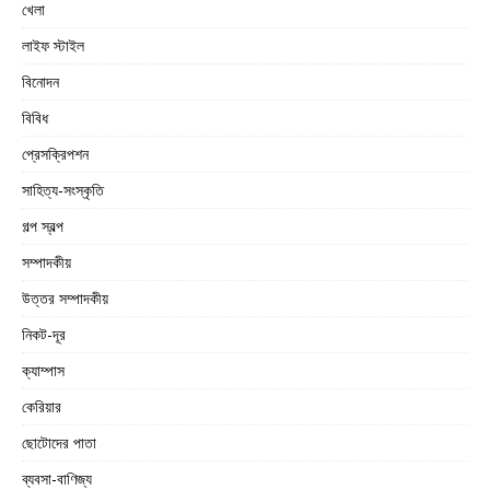
খেলা
লাইফ স্টাইল
বিনোদন
বিবিধ
প্রেসক্রিপশন
সাহিত্য-সংস্কৃতি
গল্প স্বল্প
সম্পাদকীয়
উত্তর সম্পাদকীয়
নিকট-দূর
ক্যাম্পাস
কেরিয়ার
ছোটোদের পাতা
ব্যবসা-বাণিজ্য