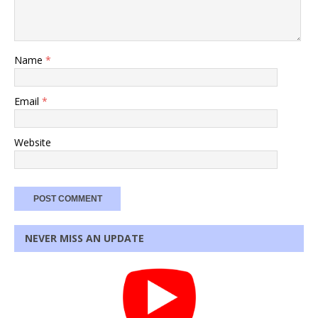
Name
*
Email
*
Website
NEVER MISS AN UPDATE