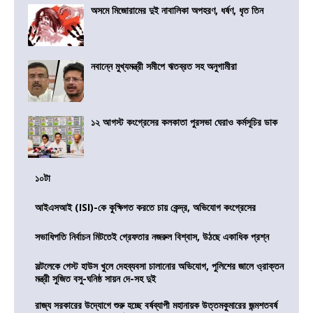
অসমে মিজোরামের দুই নাবালিকা অপহরণ, ধর্ষণ, ধৃত তিন
নবান্নে মুখ্যমন্ত্রী সমীপে ঋতব্রত সহ অনুগামীরা
১২ আগস্ট কংগ্রেসের কলকাতা পুরসভা ঘেরাও কর্মসূচির ডাক
১০টা
আইএসআই (ISI)-কে কুক্ষিগত করতে চায় কেন্দ্র, অভিযোগ কংগ্রেসের
সভাধিপতি নির্বাচন মিটতেই গ্রেফতার নজরুল বিশ্বাস, উঠছে একাধিক প্রশ্ন
সল্টলেকে গেস্ট হাউস খুলে দেহব্যবসা চালানোর অভিযোগ, পুলিশের জালে ও্রাক্তন
মন্ত্রী সুজিত বসু-ঘনিষ্ঠ সায়ন দে-সহ দুই
রাজ্য সরকারের উদ্যোগে শুরু হচ্ছে বর্ষব্যাপী মহানায়ক উত্তমকুমারের জন্মশতবর্ষ