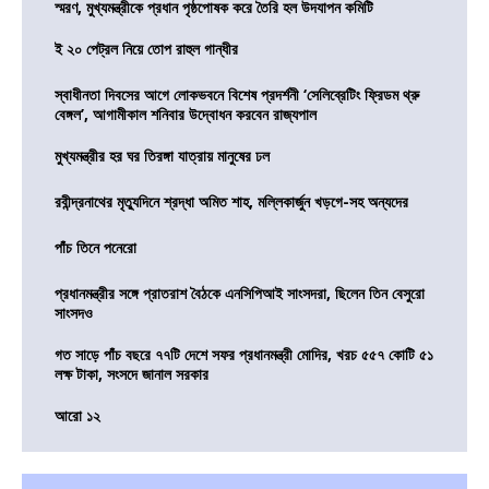
স্মরণ, মুখ্যমন্ত্রীকে প্রধান পৃষ্ঠপোষক করে তৈরি হল উদযাপন কমিটি
ই ২০ পেট্রল নিয়ে তোপ রাহুল গান্ধীর
স্বাধীনতা দিবসের আগে লোকভবনে বিশেষ প্রদর্শনী ‘সেলিব্রেটিং ফ্রিডম থ্রু
বেঙ্গল’, আগামীকাল শনিবার উদ্বোধন করবেন রাজ্যপাল
মুখ্যমন্ত্রীর হর ঘর তিরঙ্গা যাত্রায় মানুষের ঢল
রবীন্দ্রনাথের মৃত্যুদিনে শ্রদ্ধা অমিত শাহ, মল্লিকার্জুন খড়গে-সহ অন্যদের
পাঁচ তিনে পনেরো
প্রধানমন্ত্রীর সঙ্গে প্রাতরাশ বৈঠকে এনসিপিআই সাংসদরা, ছিলেন তিন বেসুরো
সাংসদও
গত সাড়ে পাঁচ বছরে ৭৭টি দেশে সফর প্রধানমন্ত্রী মোদির, খরচ ৫৫৭ কোটি ৫১
লক্ষ টাকা, সংসদে জানাল সরকার
আরো ১২