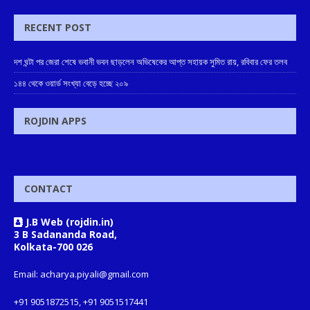
RECENT POST
দশ ঘন্টা পর জেরা শেষে ভবানী ভবন ছাড়লেন অভিষেকের আপ্ত সহায়ক সুমিত রায়, রবিবার ফের তলব
১৪৪ থেকে ওয়ার্ড সংখ্যা বেড়ে হচ্ছে ২০৯
ROJDIN APPS
CONTACT
J.B Web (rojdin.in)
3 B Sadananda Road,
Kolkata-700 026
Email: acharya.piyali@gmail.com
+91 9051872515, +91 9051517441