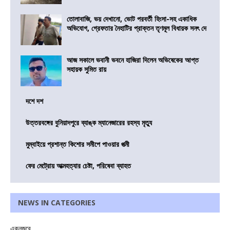
তোলাবাজি, ভয় দেখানো, ভোট পরবর্তী হিংসা-সহ একাধিক
অভিযোগ, গ্রেফতার নৈহাটির প্রাক্তন তৃণমূল বিধায়ক সনৎ দে
আজ সকালে ভবানী ভবনে হাজিরা দিলেন অভিষেকের আপ্ত
সহায়ক সুমিত রায়
দশে দশ
উত্তরবঙ্গের বুনিয়াদপুরে ব্যাঙ্ক ম্যানেজারের রহস্য মৃত্যু
মুম্বাইয়ে প্রশান্ত কিশোর সমীপে পাওয়ার পত্মী
ফের মেট্রোয় আত্মহত্যার চেষ্টা, পরিষেবা ব্যাহত
NEWS IN CATEGORIES
একনজরে