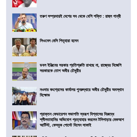
তরুণ সম্প্রদায়ই দেশের সব থেকে বেশি শক্তি : রাহুল গান্ধী
লিওনেল মেসি পিতৃহারা হলেন
ডবল ইঞ্জিনের সরকার প্রতিশ্রুতি রাখছে না, রাজ্যের বিজেপি
সরকারকে তোপ অধীর চৌধুরীর
নওদার কংগ্রেসের কার্যালয় পুনরুদ্ধারে অধীর চৌধুরীর অবস্থান
বিক্ষোভ
প্রাক্তন ফেডারেশন সভাপতি স্বরূপ বিশ্বাসের বিরুদ্ধে
শ্লীলতাহানির অভিযোগ প্রত্যাহার করলেন টলিপাড়ার মেকআপ
আর্টিস্ট, ফেসবুক পোস্টে দিলেন সাফাই