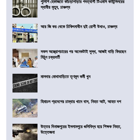
পুলিশি হেফাজতে কাঁচড়াপাড়ার পদত্যাগী টিএমসি কাউন্সিলরের
স্বামীর মৃত্যু, চাঞ্চল্য
আর জি কর থেকে চিকিৎসাধীন দুই রোগী উধাও, চাঞ্চল্য
সফল অস্ত্রোপচারের পর অনেকটাই সুস্থ, আজই বাড়ি ফিরছেন
মিঠুন চক্রবর্তী
মালদার মোথাবাড়িতে তৃণমূল কর্মী খুন
হিমাচল প্রদেশের চাম্বায় খাদে বাস, নিহত আট, আহত দশ
উত্তর দিনাজপুরের ইসলামপুরে গুলিবিদ্ধ হয়ে শিক্ষক নিহত,
উত্তেজনা