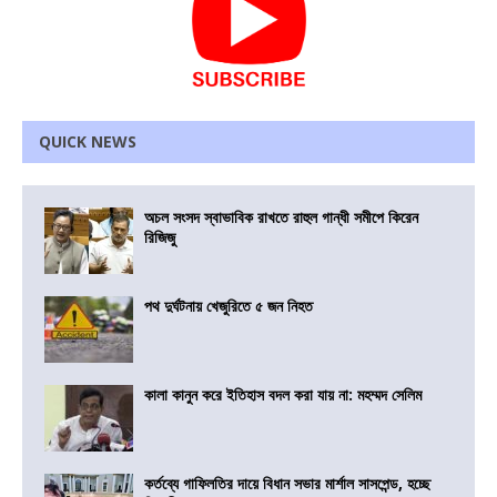
QUICK NEWS
অচল সংসদ স্বাভাবিক রাখতে রাহুল গান্ধী সমীপে কিরেন
রিজিজু
পথ দুর্ঘটনায় খেজুরিতে ৫ জন নিহত
কালা কানুন করে ইতিহাস বদল করা যায় না: মহম্মদ সেলিম
কর্তব্যে গাফিলতির দায়ে বিধান সভার মার্শাল সাসপেন্ড, হচ্ছে