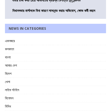
এবার রক্ষা কবচ চেয়ে আদালতের দ্বারস্থ বেপাত্তা টুলু মন্ডলও
বিধানসভার মার্শালকে বিনা কারণে সাসপেন্ড করার অভিযোগ, ক্ষোভ কর্মী মহলে
NEWS IN CATEGORIES
একনজরে
কলকাতা
বাংলা
আমার দেশ
বিদেশ
খেলা
লাইফ স্টাইল
বিনোদন
বিবিধ