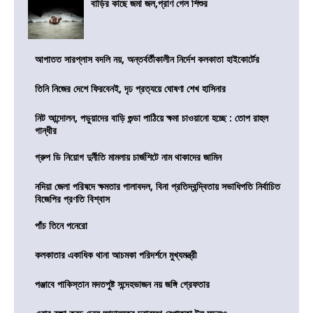
বাড়ির কাছে জমা জল,প্রাণ গেল শিশুর
আপাতত সারপ্লাস বদলি নয়, অন্তর্বর্তীকালীন নির্দেশ কলকাতা হাইকোর্টের
তিনি নিজের দেশে ফিরবেনই, দৃঢ প্রত্যয়ে ঘোষণা শেখ হাসিনার
নিট আন্দোলন, পড়ুয়াদের বাড়ি গুন্ডা পাঠিয়ে ক্ষমা চাওয়ানো হচ্ছে : তোপ রাহুল
গান্ধীর
গ্রুপ ডি নিয়োগ দুর্নীতি মামলায় চার্জশিটে নাম থাকাদের জামিন
নদিয়া জেলা পরিষদে ক্ষমতার পালাবদল, বিনা প্রতিদ্বন্দ্বিতায় সভাধিপতি নির্বাচিত
বিজেপির প্রণতি বিশ্বাস
পাঁচ তিনে পনেরো
কলকাতার একাধিক থানা আচমকা পরিদর্শনে মুখ্যমন্ত্রী
পঞ্জাবে পাকিস্তান মদতপুষ্ট সন্দেহভাজন নয় জঙ্গি গ্রেফতার