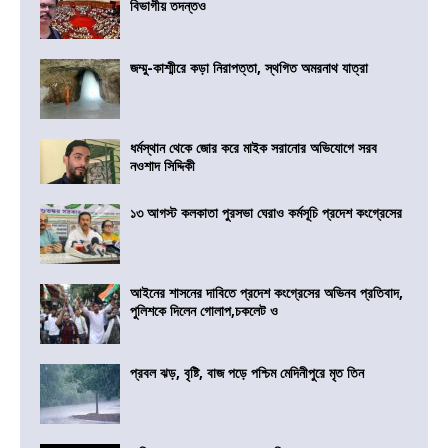
বিভাগীয় তদন্তও
জম্মু-কাশ্মীরে কড়া নিরাপত্তা, স্থগিত অমরনাথ যাত্রা
ধর্মস্থান থেকে জোর করে মাইক সরানোর অভিযোগে সরব
নওশাদ সিদ্দিকী
১৩ আগস্ট কলকাতা পুরসভা ঘেরাও কর্মসূচি প্রদেশ কংগ্রেসের
আইনের শাসনের দাবিতে প্রদেশ কংগ্রেসের অভিনব প্রতিবাদ,
পুলিশকে দিলেন গোলাপ,চকলেট ও
প্রবল ঝড়, বৃষ্টি, বাজ পড়ে পশ্চিম মেদিনীপুরে মৃত তিন