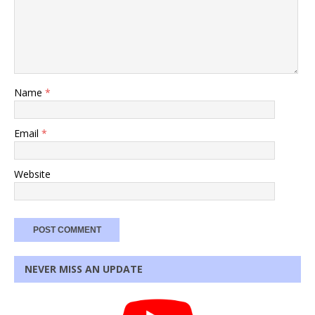
Name
*
Email
*
Website
NEVER MISS AN UPDATE