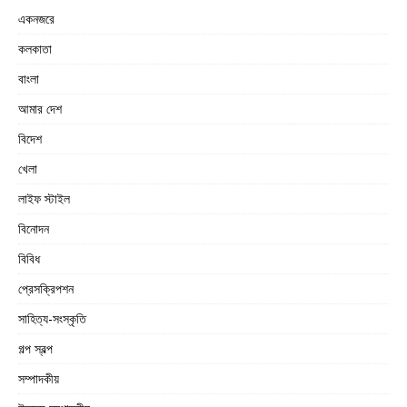
একনজরে
কলকাতা
বাংলা
আমার দেশ
বিদেশ
খেলা
লাইফ স্টাইল
বিনোদন
বিবিধ
প্রেসক্রিপশন
সাহিত্য-সংস্কৃতি
গল্প স্বল্প
সম্পাদকীয়