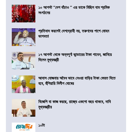
১০ আগস্ট “দেশ বাঁচাও ” এর ডাকে মিছিল বাম শ্রমিক
সংগঠনের
প্রতিবাদ করলেই দেশদ্রোহী নয়, তরুণদের পাশে মোহন
ভাগবত!
১৭ আগস্ট থেকে অন্নপূর্ণা ভান্ডারের টাকা পাবেন, জানিয়ে
দিলেন মুখ্যমন্ত্রী
আবাস যোজনায় অবৈধ ভাবে নেওয়া বাড়ির টাকা ফেরত দিতে
হবে, হুঁশিয়ারি দিলীপ ঘোষের
বিজেপি যা কাজ করছে, রাজ্যে একশো বছর থাকবে, দাবি
মুখ্যমন্ত্রীর
১০টা