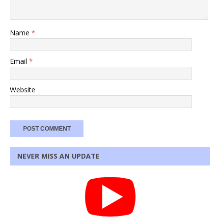
Name
*
Email
*
Website
NEVER MISS AN UPDATE