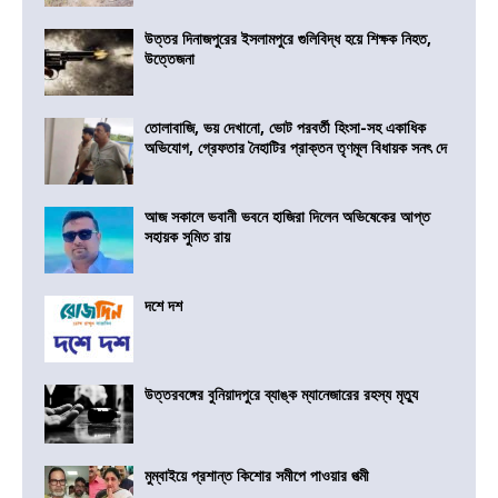
উত্তর দিনাজপুরের ইসলামপুরে গুলিবিদ্ধ হয়ে শিক্ষক নিহত,
উত্তেজনা
তোলাবাজি, ভয় দেখানো, ভোট পরবর্তী হিংসা-সহ একাধিক
অভিযোগ, গ্রেফতার নৈহাটির প্রাক্তন তৃণমূল বিধায়ক সনৎ দে
আজ সকালে ভবানী ভবনে হাজিরা দিলেন অভিষেকের আপ্ত
সহায়ক সুমিত রায়
দশে দশ
উত্তরবঙ্গের বুনিয়াদপুরে ব্যাঙ্ক ম্যানেজারের রহস্য মৃত্যু
মুম্বাইয়ে প্রশান্ত কিশোর সমীপে পাওয়ার পত্মী