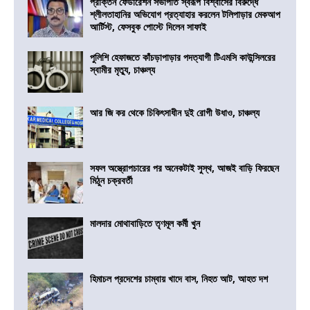
প্রাক্তন ফেডারেশন সভাপতি স্বরূপ বিশ্বাসের বিরুদ্ধে
শ্লীলতাহানির অভিযোগ প্রত্যাহার করলেন টলিপাড়ার মেকআপ
আর্টিস্ট, ফেসবুক পোস্টে দিলেন সাফাই
পুলিশি হেফাজতে কাঁচড়াপাড়ার পদত্যাগী টিএমসি কাউন্সিলরের
স্বামীর মৃত্যু, চাঞ্চল্য
আর জি কর থেকে চিকিৎসাধীন দুই রোগী উধাও, চাঞ্চল্য
সফল অস্ত্রোপচারের পর অনেকটাই সুস্থ, আজই বাড়ি ফিরছেন
মিঠুন চক্রবর্তী
মালদার মোথাবাড়িতে তৃণমূল কর্মী খুন
হিমাচল প্রদেশের চাম্বায় খাদে বাস, নিহত আট, আহত দশ