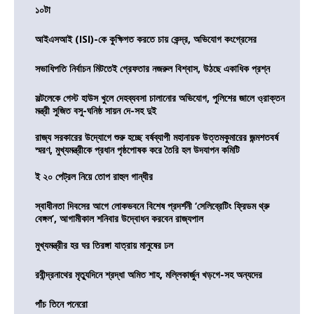
১০টা
আইএসআই (ISI)-কে কুক্ষিগত করতে চায় কেন্দ্র, অভিযোগ কংগ্রেসের
সভাধিপতি নির্বাচন মিটতেই গ্রেফতার নজরুল বিশ্বাস, উঠছে একাধিক প্রশ্ন
সল্টলেকে গেস্ট হাউস খুলে দেহব্যবসা চালানোর অভিযোগ, পুলিশের জালে ও্রাক্তন
মন্ত্রী সুজিত বসু-ঘনিষ্ঠ সায়ন দে-সহ দুই
রাজ্য সরকারের উদ্যোগে শুরু হচ্ছে বর্ষব্যাপী মহানায়ক উত্তমকুমারের জন্মশতবর্ষ
স্মরণ, মুখ্যমন্ত্রীকে প্রধান পৃষ্ঠপোষক করে তৈরি হল উদযাপন কমিটি
ই ২০ পেট্রল নিয়ে তোপ রাহুল গান্ধীর
স্বাধীনতা দিবসের আগে লোকভবনে বিশেষ প্রদর্শনী ‘সেলিব্রেটিং ফ্রিডম থ্রু
বেঙ্গল’, আগামীকাল শনিবার উদ্বোধন করবেন রাজ্যপাল
মুখ্যমন্ত্রীর হর ঘর তিরঙ্গা যাত্রায় মানুষের ঢল
রবীন্দ্রনাথের মৃত্যুদিনে শ্রদ্ধা অমিত শাহ, মল্লিকার্জুন খড়গে-সহ অন্যদের
পাঁচ তিনে পনেরো