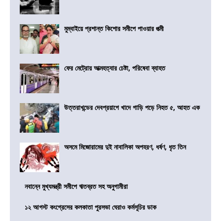
মুম্বাইয়ে প্রশান্ত কিশোর সমীপে পাওয়ার পত্মী
ফের মেট্রোয় আত্মহত্যার চেষ্টা, পরিষেবা ব্যাহত
উত্তরাখন্ডের দেবপ্রয়াগে খাদে গাড়ি পড়ে নিহত ৫, আহত এক
অসমে মিজোরামের দুই নাবালিকা অপহরণ, ধর্ষণ, ধৃত তিন
নবান্নে মুখ্যমন্ত্রী সমীপে ঋতব্রত সহ অনুগামীরা
১২ আগস্ট কংগ্রেসের কলকাতা পুরসভা ঘেরাও কর্মসূচির ডাক