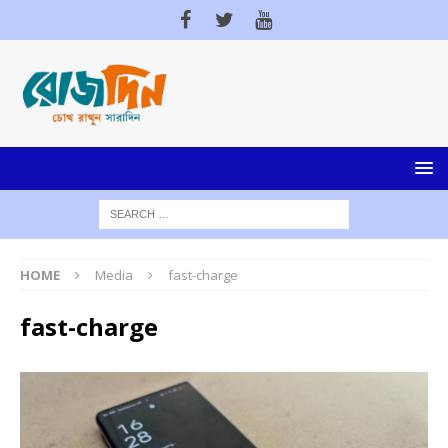
HOME
Media
fast-charge
fast-charge