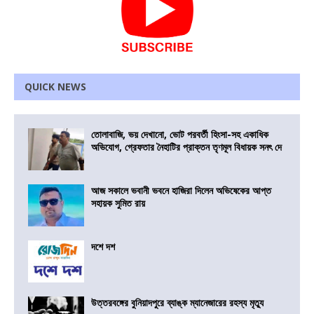
QUICK NEWS
তোলাবাজি, ভয় দেখানো, ভোট পরবর্তী হিংসা-সহ একাধিক
অভিযোগ, গ্রেফতার নৈহাটির প্রাক্তন তৃণমূল বিধায়ক সনৎ দে
আজ সকালে ভবানী ভবনে হাজিরা দিলেন অভিষেকের আপ্ত
সহায়ক সুমিত রায়
দশে দশ
উত্তরবঙ্গের বুনিয়াদপুরে ব্যাঙ্ক ম্যানেজারের রহস্য মৃত্যু