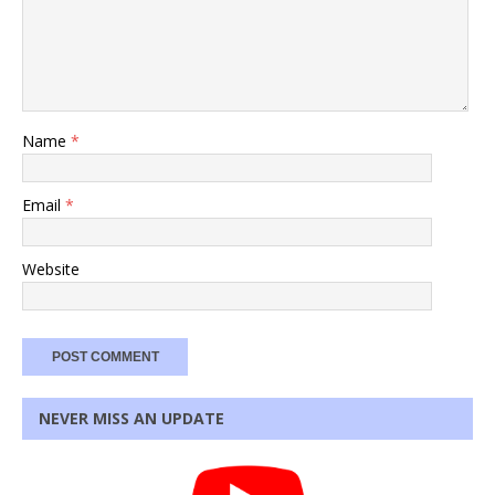
Name
*
Email
*
Website
NEVER MISS AN UPDATE