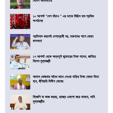
নির্দেশ আদালতের
১০ আগস্ট “দেশ বাঁচাও ” এর ডাকে মিছিল বাম শ্রমিক
সংগঠনের
প্রতিবাদ করলেই দেশদ্রোহী নয়, তরুণদের পাশে মোহন
ভাগবত!
১৭ আগস্ট থেকে অন্নপূর্ণা ভান্ডারের টাকা পাবেন, জানিয়ে
দিলেন মুখ্যমন্ত্রী
আবাস যোজনায় অবৈধ ভাবে নেওয়া বাড়ির টাকা ফেরত দিতে
হবে, হুঁশিয়ারি দিলীপ ঘোষের
বিজেপি যা কাজ করছে, রাজ্যে একশো বছর থাকবে, দাবি
মুখ্যমন্ত্রীর