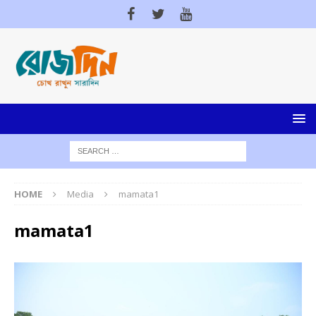
HOME
Media
mamata1
mamata1