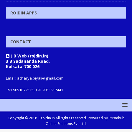
ROJDIN APPS
CONTACT
J.B Web (rojdin.in)
3 B Sadananda Road,
Kolkata-700 026
Email: acharya.piyali@gmail.com
+91 9051872515, +91 9051517441
Copyright © 2018 |
rojdin.in
All rights reserved. Powered by
Prismhub
Online Solutions Pvt. Ltd.