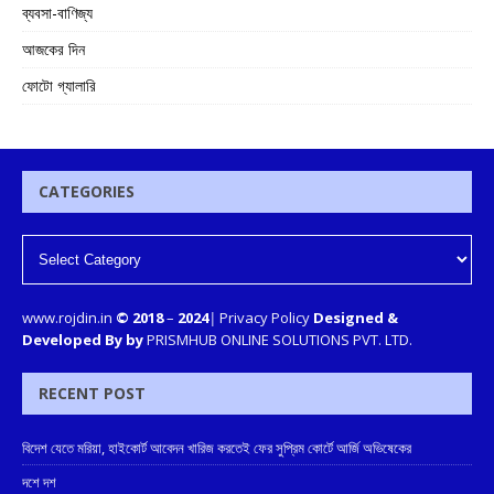
ব্যবসা-বাণিজ্য
আজকের দিন
ফোটো গ্যালারি
CATEGORIES
www.rojdin.in
© 2018
–
2024
|
Privacy Policy
Designed &
Developed By by
PRISMHUB ONLINE SOLUTIONS PVT. LTD.
RECENT POST
বিদেশ যেতে মরিয়া, হাইকোর্ট আবেদন খারিজ করতেই ফের সুপ্রিম কোর্টে আর্জি অভিষেকের
দশে দশ