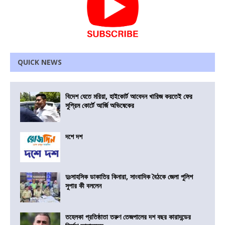
QUICK NEWS
বিদেশ যেতে মরিয়া, হাইকোর্ট আবেদন খারিজ করতেই ফের
সুপ্রিম কোর্টে আর্জি অভিষেকের
দশে দশ
দুঃসাহসিক ডাকাতির কিনারা, সাংবাদিক বৈঠকে জেলা পুলিশ
সুপার কী বললেন
তহেলকা প্রতিষ্ঠাতা তরুণ তেজপালের দশ বছর কারাদন্ডের