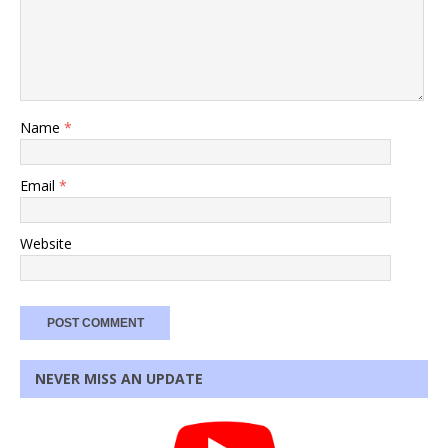
Name
*
Email
*
Website
NEVER MISS AN UPDATE