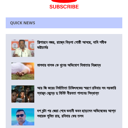
QUICK NEWS
শিল্পায়নে নজর, রাজ্যে বিড়লা গোষ্ঠী আসছে, দাবি শমীক
ভট্টাচার্যর
মালদায় বালক কে খুনের অভিযোগ বিমাতার বিরুদ্ধে
আর জি করের নির্যাতিতা চিকিৎসকের স্মরণে রবিবার সব সরকারি
স্বাস্থ্য কেন্দ্রে দু মিনিট নীরবতা পালনের সিদ্ধান্ত
দশ ঘন্টা পর জেরা শেষে ভবানী ভবন ছাড়লেন অভিষেকের আপ্ত
সহায়ক সুমিত রায়, রবিবার ফের তলব