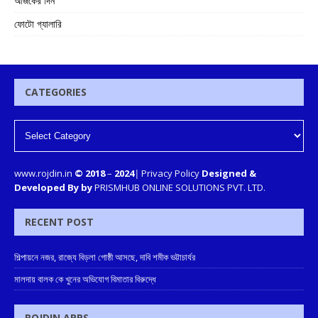
আজকের দিন
ফোটো গ্যালারি
CATEGORIES
www.rojdin.in
© 2018
–
2024
|
Privacy Policy
Designed &
Developed By by
PRISMHUB ONLINE SOLUTIONS PVT. LTD.
RECENT POST
শিল্পায়নে নজর, রাজ্যে বিড়লা গোষ্ঠী আসছে, দাবি শমীক ভট্টাচার্যর
মালদায় বালক কে খুনের অভিযোগ বিমাতার বিরুদ্ধে
ROJDIN APPS