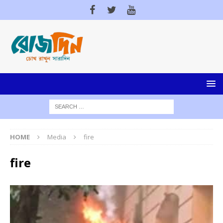
HOME
Media
fire
fire