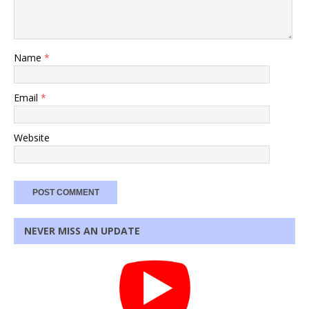
Name
*
Email
*
Website
NEVER MISS AN UPDATE