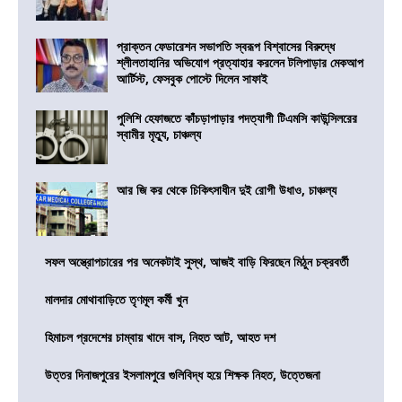
প্রাক্তন ফেডারেশন সভাপতি স্বরূপ বিশ্বাসের বিরুদ্ধে
শ্লীলতাহানির অভিযোগ প্রত্যাহার করলেন টলিপাড়ার মেকআপ
আর্টিস্ট, ফেসবুক পোস্টে দিলেন সাফাই
পুলিশি হেফাজতে কাঁচড়াপাড়ার পদত্যাগী টিএমসি কাউন্সিলরের
স্বামীর মৃত্যু, চাঞ্চল্য
আর জি কর থেকে চিকিৎসাধীন দুই রোগী উধাও, চাঞ্চল্য
সফল অস্ত্রোপচারের পর অনেকটাই সুস্থ, আজই বাড়ি ফিরছেন মিঠুন চক্রবর্তী
মালদার মোথাবাড়িতে তৃণমূল কর্মী খুন
হিমাচল প্রদেশের চাম্বায় খাদে বাস, নিহত আট, আহত দশ
উত্তর দিনাজপুরের ইসলামপুরে গুলিবিদ্ধ হয়ে শিক্ষক নিহত, উত্তেজনা