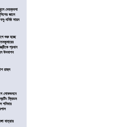
খুলে দেহব্যবসা
লিশের জালে
 বসু-ঘনিষ্ঠ সায়ন
ে শুরু হচ্ছে
ত্তমকুমারের
মন্ত্রীকে প্রধান
 হল উদযাপন
োপ রাহুল
আগে লোকভবনে
ব্রেটিং ফ্রিডম
াল শনিবার
যপাল
ঙ্গা যাত্রায়