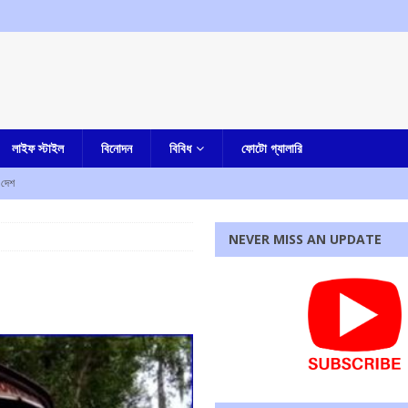
লাইফ স্টাইল
বিনোদন
বিবিধ
ফোটো গ্যালারি
দেশ
রহস্য মৃত্যু
আমার বাংলা
NEVER MISS AN UPDATE
ী
এক নজরে
াহত
এক নজরে
ে নিহত ৫, আহত এক
এক নজরে
্ষণ, ধৃত তিন
এক নজরে
রধোর, উত্তেজনা ডোমজুর এলাকায়..
বাংলা