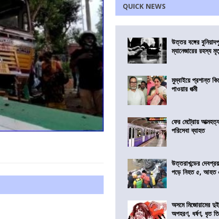
QUICK NEWS
উত্তর বঙ্গের বুনিয়াদপ
ম্যানেজারের রহস্য মৃত্
মুম্বাইয়ে প্রশান্ত 
পাওয়ার পত্মী
ফের মেট্রোয় আত্মহত্যা
পরিসেবা ব্যাহত
উত্তরাখন্ডের দেবপ্র
পড়ে নিহত ৫, আহত
অসমে মিজোরামের দুই
অপহরণ, ধর্ষণ, ধৃত ত