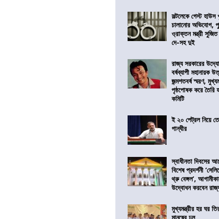
সল্টলেকে গেস্ট হাউস 
চালানোর অভিযোগ, পু
ও্রাক্তন মন্ত্রী সুজিত
দে-সহ দুই
রাজ্য সরকারের উদ্যোগ
বর্ষব্যাপী মহানায়ক উ
জন্মশতবর্ষ স্মরণ, মুখ্য
পৃষ্ঠপোষক করে তৈরি
কমিটি
ই ২০ পেট্রল নিয়ে ত
গান্ধীর
স্বাধীনতা দিবসের 
বিশেষ প্রদর্শনী ‘সেলি
থ্রু বেঙ্গল’, আগামীক
উদ্বোধন করবেন রাজ্
মুখ্যমন্ত্রীর হর ঘর তির
মানুষের ঢল