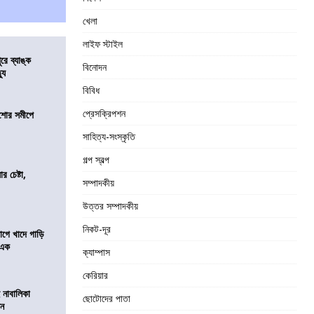
খেলা
লাইফ স্টাইল
ুরে ব্যাঙ্ক
বিনোদন
যু
বিবিধ
প্রেসক্রিপশন
কিশোর সমীপে
সাহিত্য-সংস্কৃতি
গল্প স্বল্প
র চেষ্টা,
সম্পাদকীয়
উত্তর সম্পাদকীয়
নিকট-দূর
য়াগে খাদে গাড়ি
 এক
ক্যাম্পাস
কেরিয়ার
 নাবালিকা
ছোটোদের পাতা
িন