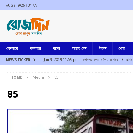
AUG 8, 2026 9:31 AM
একনজরে
কলকাতা
বাংলা
আমার দেশ
বিদেশ
খেলা
[ Jan 9, 2019 11:59 pm ]
লোকসভা নির্বাচনে কি হতে পারে !
আমার 
NEWS TICKER
[ Aug 8, 2026 2:47 am ]
উত্তর বঙ্গের বুনিয়াদপুরে ব্যাঙ্ক ম্যানেজারের 
HOME
Media
85
[ Aug 8, 2026 2:42 am ]
মুম্বাইয়ে প্রশান্ত কিশোর সমীপে পাওয়ার পত্ম
[ Aug 8, 2026 1:11 am ]
ফের মেট্রোয় আত্মহত্যার চেষ্টা, পরিসেবা ব্য
85
[ Aug 8, 2026 12:54 am ]
উত্তরাখন্ডের দেবপ্রয়াগে খাদে গাড়ি পড়
[ Aug 8, 2026 12:42 am ]
অসমে মিজোরামের দুই নাবালিকা অপহরণ, ধর
[ Jul 17, 2024 3:35 pm ]
চুরির অপবাদে একই পরিবারের ৩ সদস্যকে মা