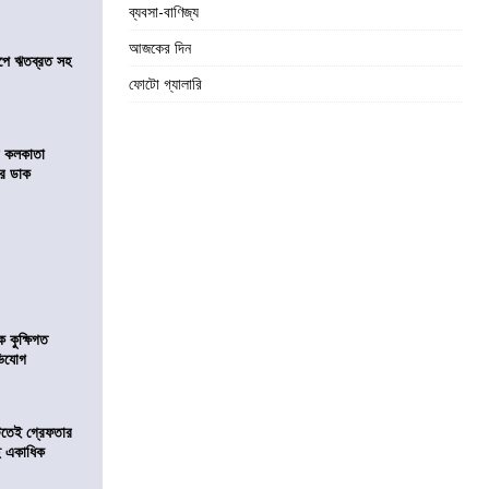
ব্যবসা-বাণিজ্য
আজকের দিন
সমীপে ঋতব্রত সহ
ফোটো গ্যালারি
র কলকাতা
চির ডাক
কুক্ষিগত
ভিযোগ
িটতেই গ্রেফতার
ে একাধিক