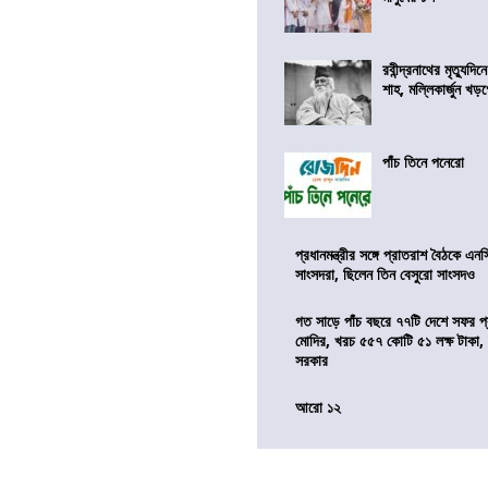
রবীন্দ্রনাথের মৃত্যুদি
শাহ, মল্লিকার্জুন খড
পাঁচ তিনে পনেরো
প্রধানমন্ত্রীর সঙ্গে প্রাতরাশ বৈঠকে এ
সাংসদরা, ছিলেন তিন বেসুরো সাংসদও
গত সাড়ে পাঁচ বছরে ৭৭টি দেশে সফর প্রধ
মোদির, খরচ ৫৫৭ কোটি ৫১ লক্ষ টাকা,
সরকার
আরো ১২