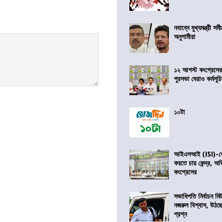
নবান্নে মুখ্যমন্ত্রী 
অনুগামীরা
১২ আগস্ট কংগ্রেসে
পুরসভা ঘেরাও কর্মসূ
১০টা
আইএসআই (ISI)-কে 
করতে চায় কেন্দ্র, অ
কংগ্রেসের
সভাধিপতি নির্বাচন ম
নজরুল বিশ্বাস, উঠছ
প্রশ্ন