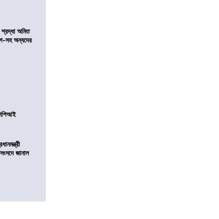
নে শ্রদ্ধা অমিত
়গে-সহ অন্যদের
নসিপিআই
ানমন্ত্রী
 সংসদে জানাল