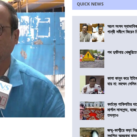
QUICK NEWS
অচল সংসদ স্বাভাবিক
গান্ধী সমীপে কিরেন র
পথ দুর্ঘটনায় খেজুরি
কালা কানুন করে ইতি
যায় না: মহম্মদ সেলিম
কর্তব্যে গাফিলতির দা
মার্শাল সাসপেন্ড, হচ্ছ
তদন্তও
জম্মু-কাশ্মীরে কড়া নি
স্থগিত অমরনাথ যাত্