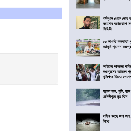
ধর্মস্থান থেকে জোর 
সরানোর অভিযোগে স
সিদ্দিকী
১৩ আগস্ট কলকাতা প
কর্মসূচি প্রদেশ কংগ্র
আইনের শাসনের দাবি
কংগ্রেসের অভিনব প্
পুলিশকে দিলেন গোল
প্রবল ঝড়, বৃষ্টি, বাজ
মেদিনীপুরে মৃত তিন
বাড়ির কাছে জমা জল,
শিশুর