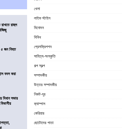
খেলা
লাইফ স্টাইল
 রাখতে রাহুল
বিনোদন
িজিজু
বিবিধ
প্রেসক্রিপশন
তে ৫ জন নিহত
সাহিত্য-সংস্কৃতি
গল্প স্বল্প
হাস বদল করা
সম্পাদকীয়
উত্তর সম্পাদকীয়
নিকট-দূর
য়ে বিধান সভার
ে বিভাগীয়
ক্যাম্পাস
কেরিয়ার
রাপত্তা,
ছোটোদের পাতা
রা