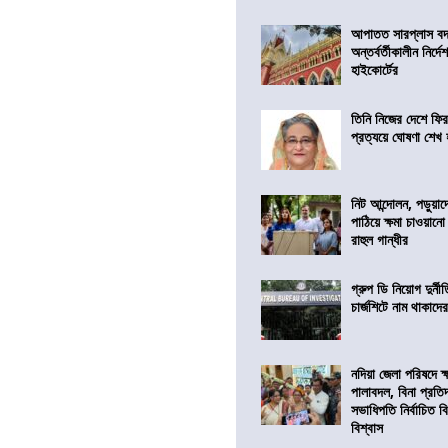
আপাতত সারপ্লাস বদ
অন্তর্বর্তীকালীন নির্
হাইকোর্টের
তিনি নিজের দেশে ফির
প্রত্যয়ে ঘোষণা শেখ
নিট আন্দোলন, পড়ুয়াদের
পাঠিয়ে ক্ষমা চাওয়ানো
রাহুল গান্ধীর
গ্রুপ ডি নিয়োগ দুর্নী
চার্জশিটে নাম থাকাদে
নদিয়া জেলা পরিষদে ক
পালাবদল, বিনা প্রতিদ্ব
সভাধিপতি নির্বাচিত ব
বিশ্বাস