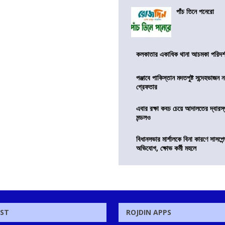
পাঁচ তিনে পনেরো
কলকাতার একাধিক থানা আচমকা পরিদর্শনে 
পঞ্জাবে পাকিস্তান মদতপুষ্ট সন্দেহভাজন ন
গ্রেফতার
এবার রক্ষা কবচ চেয়ে আদালতের দ্বারস্থ
মন্ডলও
বিধানসভার মার্শালকে বিনা কারণে সাসপে
অভিযোগ, ক্ষোভ কর্মী মহলে
OST
ROJDIN APPS