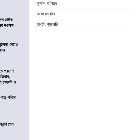
ব্যবসা-বাণিজ্য
আজকের দিন
করে মাইক
ফোটো গ্যালারি
রব নওশাদ
ুরসভা ঘেরাও
েসের
তে প্রদেশ
রতিবাদ,
াপ,চকলেট ও
 পড়ে পশ্চিম
প্রাণ গেল