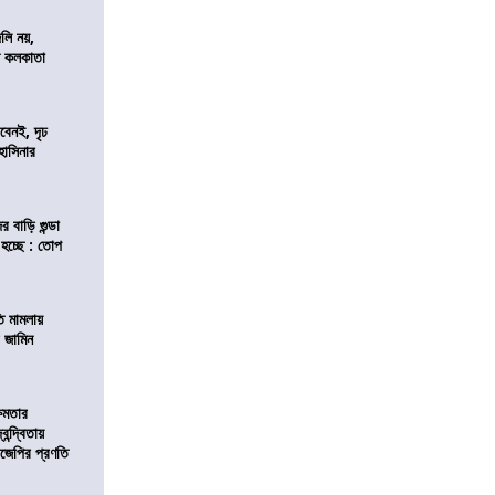
লি নয়,
দেশ কলকাতা
বেনই, দৃঢ
 হাসিনার
 বাড়ি গুন্ডা
 হচ্ছে : তোপ
তি মামলায়
র জামিন
্ষমতার
ন্দ্বিতায়
িজেপির প্রণতি