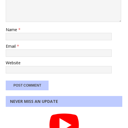
Name
*
Email
*
Website
NEVER MISS AN UPDATE