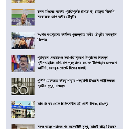
ডবল ইঞ্জিনের সরকার প্রতিশ্রুতি রাখছে না, রাজ্যের বিজেপি
সরকারকে তোপ অধীর চৌধুরীর
নওদার কংগ্রেসের কার্যালয় পুনরুদ্ধারে অধীর চৌধুরীর অবস্থান
বিক্ষোভ
প্রাক্তন ফেডারেশন সভাপতি স্বরূপ বিশ্বাসের বিরুদ্ধে
শ্লীলতাহানির অভিযোগ প্রত্যাহার করলেন টলিপাড়ার মেকআপ
আর্টিস্ট, ফেসবুক পোস্টে দিলেন সাফাই
পুলিশি হেফাজতে কাঁচড়াপাড়ার পদত্যাগী টিএমসি কাউন্সিলরের
স্বামীর মৃত্যু, চাঞ্চল্য
আর জি কর থেকে চিকিৎসাধীন দুই রোগী উধাও, চাঞ্চল্য
সফল অস্ত্রোপচারের পর অনেকটাই সুস্থ, আজই বাড়ি ফিরছেন