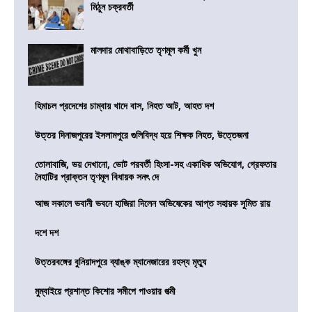
মিঠুন চক্রবর্তী
মালদার মোথাবাড়িতে তৃণমূল কর্মী খুন
হিমাচল প্রদেশের চাম্বায় খাদে বাস, নিহত আট, আহত দশ
উত্তর দিনাজপুরের ইসলামপুরে গুলিবিদ্ধ হয়ে শিক্ষক নিহত, উত্তেজনা
তোলাবাজি, ভয় দেখানো, ভোট পরবর্তী হিংসা-সহ একাধিক অভিযোগ, গ্রেফতার
নৈহাটির প্রাক্তন তৃণমূল বিধায়ক সনৎ দে
আজ সকালে ভবানী ভবনে হাজিরা দিলেন অভিষেকের আপ্ত সহায়ক সুমিত রায়
দশে দশ
উত্তরবঙ্গের বুনিয়াদপুরে ব্যাঙ্ক ম্যানেজারের রহস্য মৃত্যু
মুম্বাইয়ে প্রশান্ত কিশোর সমীপে পাওয়ার পত্মী