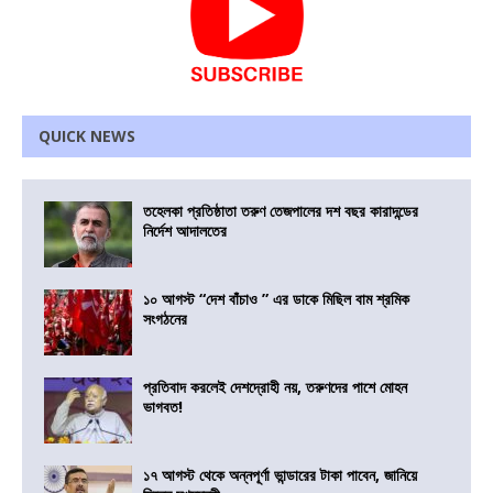
QUICK NEWS
তহেলকা প্রতিষ্ঠাতা তরুণ তেজপালের দশ বছর কারাদন্ডের
নির্দেশ আদালতের
১০ আগস্ট “দেশ বাঁচাও ” এর ডাকে মিছিল বাম শ্রমিক
সংগঠনের
প্রতিবাদ করলেই দেশদ্রোহী নয়, তরুণদের পাশে মোহন
ভাগবত!
১৭ আগস্ট থেকে অন্নপূর্ণা ভান্ডারের টাকা পাবেন, জানিয়ে