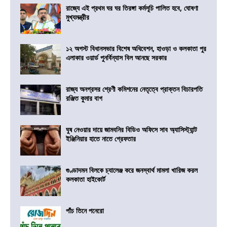
রাজ্যে এই প্রথম ঘর ঘর তিরঙ্গা কর্মসূচি পালিত হবে, ঘোষণা
মুখ্যমন্ত্রীর
১২ অগস্ট বিধানসভার বিশেষ অধিবেশন, হাওড়া ও কলকাতা পুর
এলাকার ওয়ার্ড পুনর্বিন্যাস বিল আনছে সরকার
রাজ্য অনগ্রসর শ্রেণী কমিশনের নেতৃত্বে প্রাক্তন বিচারপতি
রঞ্জিত কুমার বাগ
ঘুষ নেওয়ার দায়ে জামবনির বিডিও অফিসে সাব অ্যাসিস্ট্যান্ট
ইঞ্জিনিয়ার হাতে নাতে গ্রেফতার
গুণ্ডাদমন বিলকে চ্যালেঞ্জ করে জনস্বার্থ মামলা খারিজ করল
কলকাতা হাইকোর্ট
পাঁচ তিনে পনেরো