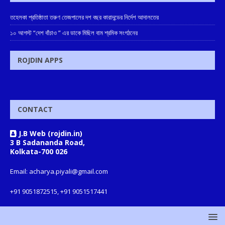
তহেলকা প্রতিষ্ঠাতা তরুণ তেজপালের দশ বছর কারাদন্ডের নির্দেশ আদালতের
১০ আগস্ট “দেশ বাঁচাও ” এর ডাকে মিছিল বাম শ্রমিক সংগঠনের
ROJDIN APPS
CONTACT
J.B Web (rojdin.in)
3 B Sadananda Road,
Kolkata-700 026
Email: acharya.piyali@gmail.com
+91 9051872515, +91 9051517441