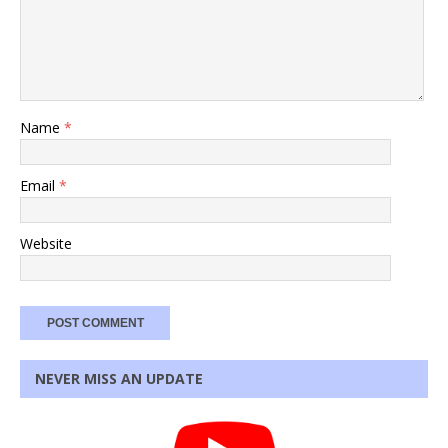
Name
*
Email
*
Website
NEVER MISS AN UPDATE