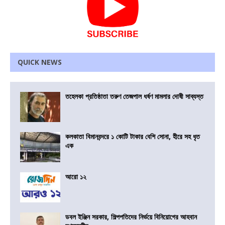
QUICK NEWS
তহেলকা প্রতিষ্ঠাতা তরুণ তেজপাল ধর্ষণ মামলার দোষী সাব্যস্ত
কলকাতা বিমানবন্দরে ১ কোটি টাকার বেশি সোনা, হীরে সহ ধৃত
এক
আরো ১২
ডবল ইঞ্জিন সরকার, শিল্পপতিদের নির্ভয়ে বিনিয়োগের আহবান