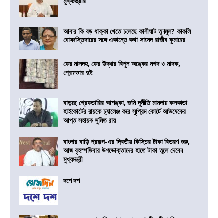
মুখ্যমন্ত্রীর
আবার কি বড় ধাক্কা খেতে চলেছে কালীঘাট তৃণমূল? কাকলি
ঘোষদস্তিদারের সঙ্গে একান্তে কথা সাংসদ রাজীব কুমারের
ফের মালদহ, ফের উদ্ধার বিপুল অঙ্কের নগদ ও মাদক,
গ্রেফতার দুই
বাড়ছে গ্রেফতারির আশঙ্কা, জমি দূর্নীতি মামলায় কলকাতা
হাইকোর্টের রায়কে চ্যালেঞ্জ করে সুপ্রিম কোর্টে অভিষেকের
আপ্ত সহায়ক সুমিত রায়
বাংলার বাড়ি প্রকল্প-এর দ্বিতীয় কিস্তির টাকা বিতরণ শুরু,
আজ বৃহস্পতিবার উপভোক্তাদের হাতে টাকা তুলে দেবেন
মুখ্যমন্ত্রী
দশে দশ