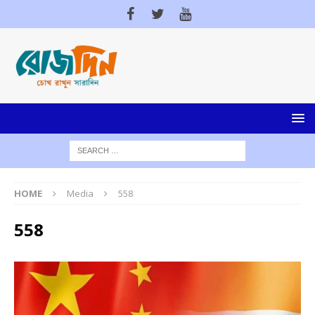
HOME
Media
558
558