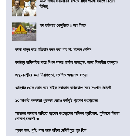
অচল সংসদ স্বাভাবিক রাখতে রাহুল গান্ধী সমীপে কিরেন
রিজিজু
পথ দুর্ঘটনায় খেজুরিতে ৫ জন নিহত
কালা কানুন করে ইতিহাস বদল করা যায় না: মহম্মদ সেলিম
কর্তব্যে গাফিলতির দায়ে বিধান সভার মার্শাল সাসপেন্ড, হচ্ছে বিভাগীয় তদন্তও
জম্মু-কাশ্মীরে কড়া নিরাপত্তা, স্থগিত অমরনাথ যাত্রা
ধর্মস্থান থেকে জোর করে মাইক সরানোর অভিযোগে সরব নওশাদ সিদ্দিকী
১৩ আগস্ট কলকাতা পুরসভা ঘেরাও কর্মসূচি প্রদেশ কংগ্রেসের
আইনের শাসনের দাবিতে প্রদেশ কংগ্রেসের অভিনব প্রতিবাদ, পুলিশকে দিলেন
গোলাপ,চকলেট ও
প্রবল ঝড়, বৃষ্টি, বাজ পড়ে পশ্চিম মেদিনীপুরে মৃত তিন