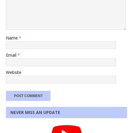
Name
*
Email
*
Website
NEVER MISS AN UPDATE