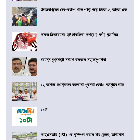
উত্তরাখন্ডের দেবপ্রয়াগে খাদে গাড়ি পড়ে নিহত ৫, আহত এক
অসমে মিজোরামের দুই নাবালিকা অপহরণ, ধর্ষণ, ধৃত তিন
নবান্নে মুখ্যমন্ত্রী সমীপে ঋতব্রত সহ অনুগামীরা
১২ আগস্ট কংগ্রেসের কলকাতা পুরসভা ঘেরাও কর্মসূচির ডাক
১০টা
আইএসআই (ISI)-কে কুক্ষিগত করতে চায় কেন্দ্র, অভিযোগ