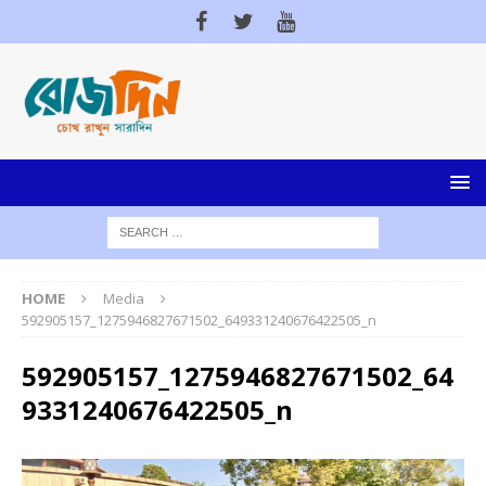
HOME
Media
592905157_1275946827671502_649331240676422505_n
592905157_1275946827671502_64
9331240676422505_n