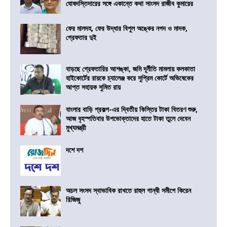
ঘোষদস্তিদারের সঙ্গে একান্তে কথা সাংসদ রাজীব কুমারের
ফের মালদহ, ফের উদ্ধার বিপুল অঙ্কের নগদ ও মাদক,
গ্রেফতার দুই
বাড়ছে গ্রেফতারির আশঙ্কা, জমি দূর্নীতি মামলায় কলকাতা
হাইকোর্টের রায়কে চ্যালেঞ্জ করে সুপ্রিম কোর্টে অভিষেকের
আপ্ত সহায়ক সুমিত রায়
বাংলার বাড়ি প্রকল্প-এর দ্বিতীয় কিস্তির টাকা বিতরণ শুরু,
আজ বৃহস্পতিবার উপভোক্তাদের হাতে টাকা তুলে দেবেন
মুখ্যমন্ত্রী
দশে দশ
অচল সংসদ স্বাভাবিক রাখতে রাহুল গান্ধী সমীপে কিরেন
রিজিজু