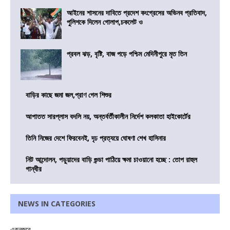
আইনের শাসনের দাবিতে প্রদেশ কংগ্রেসের অভিনব প্রতিবাদ,
পুলিশকে দিলেন গোলাপ,চকলেট ও
প্রবল ঝড়, বৃষ্টি, বাজ পড়ে পশ্চিম মেদিনীপুরে মৃত তিন
বাড়ির কাছে জমা জল,প্রাণ গেল শিশুর
আপাতত সারপ্লাস বদলি নয়, অন্তর্বর্তীকালীন নির্দেশ কলকাতা হাইকোর্টের
তিনি নিজের দেশে ফিরবেনই, দৃঢ প্রত্যয়ে ঘোষণা শেখ হাসিনার
নিট আন্দোলন, পড়ুয়াদের বাড়ি গুন্ডা পাঠিয়ে ক্ষমা চাওয়ানো হচ্ছে : তোপ রাহুল
গান্ধীর
NEWS IN CATEGORIES
একনজরে