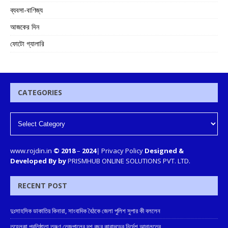
ব্যবসা-বাণিজ্য
আজকের দিন
ফোটো গ্যালারি
CATEGORIES
www.rojdin.in
© 2018
–
2024
|
Privacy Policy
Designed &
Developed By by
PRISMHUB ONLINE SOLUTIONS PVT. LTD.
RECENT POST
দুঃসাহসিক ডাকাতির কিনারা, সাংবাদিক বৈঠকে জেলা পুলিশ সুপার কী বললেন
তহেলকা প্রতিষ্ঠাতা তরুণ তেজপালের দশ বছর কারাদন্ডের নির্দেশ আদালতের