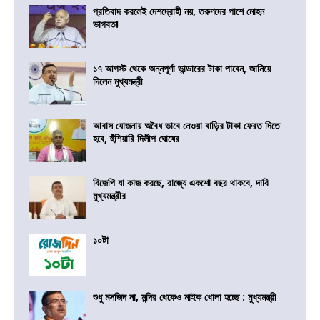
প্রতিবাদ করলেই দেশদ্রোহী নয়, তরুণদের পাশে মোহন
ভাগবত!
১৭ আগস্ট থেকে অন্নপূর্ণা ভান্ডারের টাকা পাবেন, জানিয়ে
দিলেন মুখ্যমন্ত্রী
আবাস যোজনায় অবৈধ ভাবে নেওয়া বাড়ির টাকা ফেরত দিতে
হবে, হুঁশিয়ারি দিলীপ ঘোষের
বিজেপি যা কাজ করছে, রাজ্যে একশো বছর থাকবে, দাবি
মুখ্যমন্ত্রীর
১০টা
শুধু মসজিদ না, মন্দির থেকেও মাইক খোলা হচ্ছে : মুখ্যমন্ত্রী