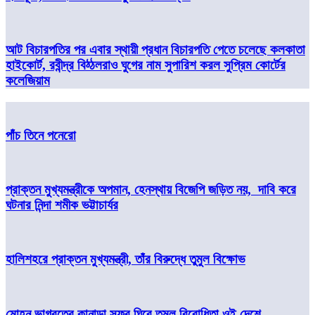
আট বিচারপতির পর এবার স্থায়ী প্রধান বিচারপতি পেতে চলেছে কলকাতা
হাইকোর্ট, রবীন্দ্র বিঠ্ঠলরাও ঘুগের নাম সুপারিশ করল সুপ্রিম কোর্টের
কলেজিয়াম
পাঁচ তিনে পনেরো
প্রাক্তন মুখ্যমন্ত্রীকে অপমান, হেনস্থায় বিজেপি জড়িত নয়, দাবি করে
ঘটনার নিন্দা শমীক ভট্টাচার্যর
হালিশহরে প্রাক্তন মুখ্যমন্ত্রী, তাঁর বিরুদ্ধে তুমুল বিক্ষোভ
মোহন ভাগবতের কানাডা সফর ঘিরে তুমুল বিরোধিতা ওই দেশে