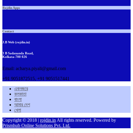
Rojdin Apps
Contact
J.B Web (rojdin.in)
3 B Sadananda Road,
Kolkata-700 026
Email: acharya.piyali@gmail.com
+91 9051872515, +91 9051517441
একনজরে
কলকাতা
বাংলা
আমার দেশ
খেলা
Copyright © 2018 |
rojdin.in
All rights reserved. Powered by
Prismhub Online Solutions Pvt. Ltd.