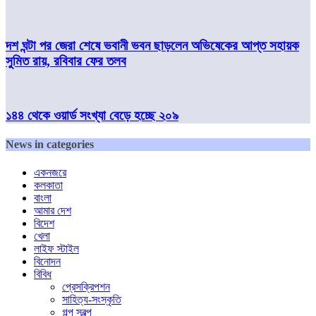
দশ ঘন্টা পর জেরা শেষে ভবানী ভবন ছাড়লেন অভিষেকের আপ্ত সহায়ক
সুমিত রায়, রবিবার ফের তলব
১৪৪ থেকে ওয়ার্ড সংখ্যা বেড়ে হচ্ছে ২০৯
News in categories
একনজরে
কলকাতা
বাংলা
আমার দেশ
বিদেশ
খেলা
লাইফ স্টাইল
বিনোদন
বিবিধ
প্রেসক্রিপশন
সাহিত্য-সংস্কৃতি
গল্প স্বল্প