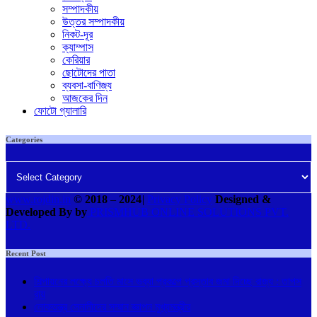
সম্পাদকীয়
উত্তর সম্পাদকীয়
নিকট-দূর
ক্যাম্পাস
কেরিয়ার
ছোটোদের পাতা
ব্যবসা-বাণিজ্য
আজকের দিন
ফোটো গ্যালারি
Categories
Categories
www.rojdin.in
© 2018
–
2024
|
Privacy Policy
Designed &
Developed By by
PRISMHUB ONLINE SOLUTIONS PVT.
LTD.
Recent Post
শিল্পায়নের লক্ষ্যে চলতি মাসে ভব্যা প্রকল্পে প্রস্তাব জমা দিচ্ছে রাজ্য : তাপস
রায়
লোকতন্ত্র সেনানীদের সম্মান জ্ঞাপন মুখ্যমন্ত্রীর