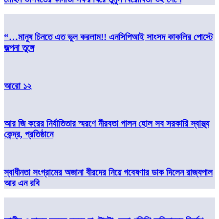
“…মানুষ চিনতে এত ভুল করলাম!! এনসিপিআই সাংসদ কাকলির পোস্টে
জল্পনা তুঙ্গে
আরো ১২
আর জি করের নির্যাতিতার স্মরণে নীরবতা পালন হোল সব সরকারি স্বাস্থ্য
কেন্দ্র, প্রতিষ্ঠানে
স্বাধীনতা সংগ্রামের অজানা বীরদের নিয়ে গবেষণার ডাক দিলেন রাজ্যপাল
আর এন রবি