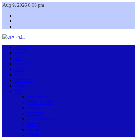
Aug 9, 2026 8:06 pm
Facebook
Twitter
Youtube
একনজরে
কলকাতা
বাংলা
আমার দেশ
বিদেশ
খেলা
লাইফ স্টাইল
বিনোদন
বিবিধ
প্রেসক্রিপশন
সাহিত্য-সংস্কৃতি
গল্প স্বল্প
সম্পাদকীয়
উত্তর সম্পাদকীয়
নিকট-দূর
ক্যাম্পাস
কেরিয়ার