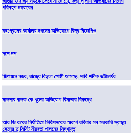
জাতীয় ও রাজ্য সড়কে চলবে না টোটো, কড়া পুলিশি অভিযানের নির্দেশ
পরিবহণ দফতরের
কংগ্রেসের কার্যালয় দখলের অভিযোগে বিদ্ধ বিজেপিও
দশে দশ
শিল্পায়নে নজর, রাজ্যে বিড়লা গোষ্ঠী আসছে, দাবি শমীক ভট্টাচার্যর
মালদায় বালক কে খুনের অভিযোগ বিমাতার বিরুদ্ধে
আর জি করের নির্যাতিতা চিকিৎসকের স্মরণে রবিবার সব সরকারি স্বাস্থ্য
কেন্দ্রে দু মিনিট নীরবতা পালনের সিদ্ধান্ত