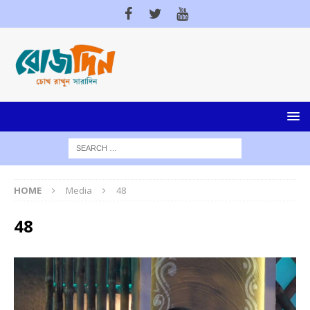
HOME
Media
48
48