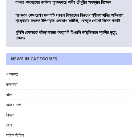
নওদার কংগ্রেসের কার্যালয় পুনরুদ্ধারে অধীর চৌধুরীর অবস্থান বিক্ষোভ
প্রাক্তন ফেডারেশন সভাপতি স্বরূপ বিশ্বাসের বিরুদ্ধে শ্লীলতাহানির অভিযোগ
প্রত্যাহার করলেন টলিপাড়ার মেকআপ আর্টিস্ট, ফেসবুক পোস্টে দিলেন সাফাই
পুলিশি হেফাজতে কাঁচড়াপাড়ার পদত্যাগী টিএমসি কাউন্সিলরের স্বামীর মৃত্যু,
চাঞ্চল্য
NEWS IN CATEGORIES
একনজরে
কলকাতা
বাংলা
আমার দেশ
বিদেশ
খেলা
লাইফ স্টাইল