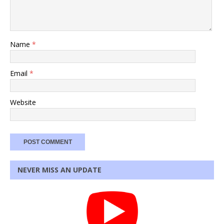
Name
*
Email
*
Website
NEVER MISS AN UPDATE