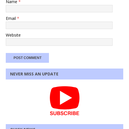
Name
*
Email
*
Website
NEVER MISS AN UPDATE