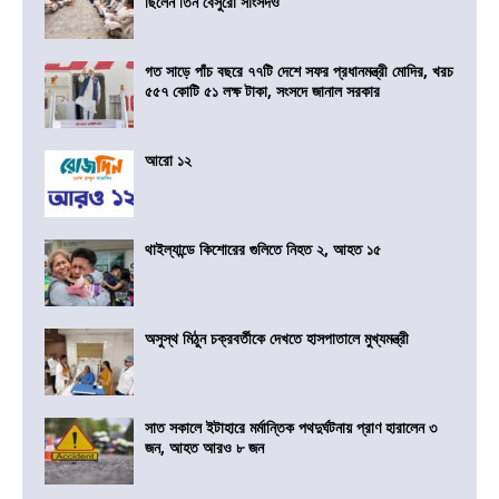
ছিলেন তিন বেসুরো সাংসদও
গত সাড়ে পাঁচ বছরে ৭৭টি দেশে সফর প্রধানমন্ত্রী মোদির, খরচ
৫৫৭ কোটি ৫১ লক্ষ টাকা, সংসদে জানাল সরকার
আরো ১২
থাইল্যান্ডে কিশোরের গুলিতে নিহত ২, আহত ১৫
অসুস্থ মিঠুন চক্রবর্তীকে দেখতে হাসপাতালে মুখ্যমন্ত্রী
সাত সকালে ইটাহারে মর্মান্তিক পথদুর্ঘটনায় প্রাণ হারালেন ৩
জন, আহত আরও ৮ জন