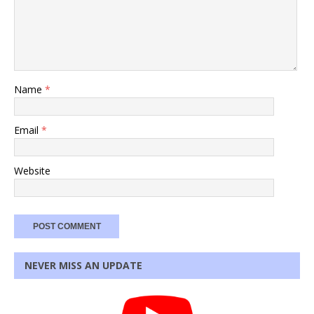
Name
*
Email
*
Website
NEVER MISS AN UPDATE