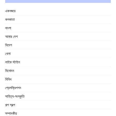
একনজরে
কলকাতা
বাংলা
আমার দেশ
বিদেশ
খেলা
লাইফ স্টাইল
বিনোদন
বিবিধ
প্রেসক্রিপশন
সাহিত্য-সংস্কৃতি
গল্প স্বল্প
সম্পাদকীয়