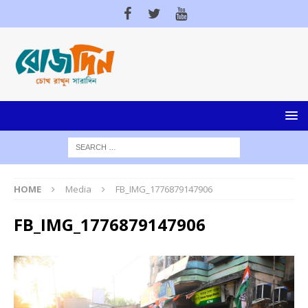
HOME
Media
FB_IMG_1776879147906
FB_IMG_1776879147906