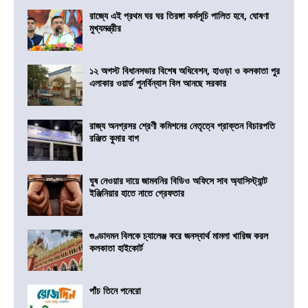
রাজ্যে এই প্রথম ঘর ঘর তিরঙ্গা কর্মসূচি পালিত হবে, ঘোষণা
মুখ্যমন্ত্রীর
১২ অগস্ট বিধানসভার বিশেষ অধিবেশন, হাওড়া ও কলকাতা পুর
এলাকার ওয়ার্ড পুনর্বিন্যাস বিল আনছে সরকার
রাজ্য অনগ্রসর শ্রেণী কমিশনের নেতৃত্বে প্রাক্তন বিচারপতি
রঞ্জিত কুমার বাগ
ঘুষ নেওয়ার দায়ে জামবনির বিডিও অফিসে সাব অ্যাসিস্ট্যান্ট
ইঞ্জিনিয়ার হাতে নাতে গ্রেফতার
গুণ্ডাদমন বিলকে চ্যালেঞ্জ করে জনস্বার্থ মামলা খারিজ করল
কলকাতা হাইকোর্ট
পাঁচ তিনে পনেরো