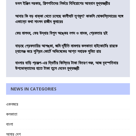
ডবল ইঞ্জিন সরকার, শিল্পপতিদের নির্ভয়ে বিনিয়োগের আহবান মুখ্যমন্ত্রীর
আবার কি বড় ধাক্কা খেতে চলেছে কালীঘাট তৃণমূল? কাকলি ঘোষদস্তিদারের সঙ্গে
একান্তে কথা সাংসদ রাজীব কুমারের
ফের মালদহ, ফের উদ্ধার বিপুল অঙ্কের নগদ ও মাদক, গ্রেফতার দুই
বাড়ছে গ্রেফতারির আশঙ্কা, জমি দূর্নীতি মামলায় কলকাতা হাইকোর্টের রায়কে
চ্যালেঞ্জ করে সুপ্রিম কোর্টে অভিষেকের আপ্ত সহায়ক সুমিত রায়
বাংলার বাড়ি প্রকল্প-এর দ্বিতীয় কিস্তির টাকা বিতরণ শুরু, আজ বৃহস্পতিবার
উপভোক্তাদের হাতে টাকা তুলে দেবেন মুখ্যমন্ত্রী
NEWS IN CATEGORIES
একনজরে
কলকাতা
বাংলা
আমার দেশ