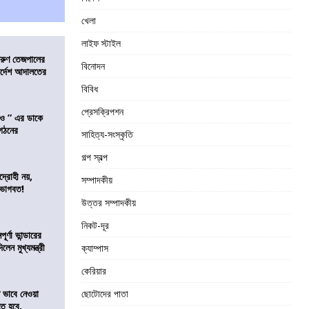
খেলা
লাইফ স্টাইল
তরুণ তেজপালের
বিনোদন
ির্দেশ আদালতের
বিবিধ
প্রেসক্রিপশন
াও ” এর ডাকে
ংগঠনের
সাহিত্য-সংস্কৃতি
গল্প স্বল্প
দ্রোহী নয়,
সম্পাদকীয়
 ভাগবত!
উত্তর সম্পাদকীয়
নিকট-দূর
র্ণা ভান্ডারের
েন মুখ্যমন্ত্রী
ক্যাম্পাস
কেরিয়ার
ভাবে নেওয়া
ছোটোদের পাতা
তে হবে,