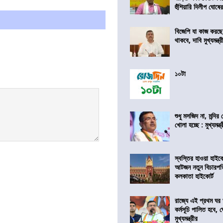
হুঁশিয়ারি দিলীপ ঘোষে
বিজেপি যা কাজ করছ
থাকবে, দাবি মুখ্যমন্ত্র
১০টা
শুধু মসজিদ না, মন্দি
খোলা হচ্ছে : মুখ্যমন্ত্
স্বস্তির হাওয়া হাইকো
আটজন নতুন বিচারপত
কলকাতা হাইকোর্ট
রাজ্যে এই প্রথম ঘর ঘ
কর্মসূচি পালিত হবে, 
মুখ্যমন্ত্রীর