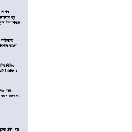
 বিশেষ
কলকাতা পুর
িন্যাস বিল আনছে
ী কমিশনের
চারপতি রঞ্জিত
বনির বিডিও
ন্ট ইঞ্জিনিয়ার
লেঞ্জ করে
রিজ করল কলকাতা
ের চেষ্টা, ধৃত