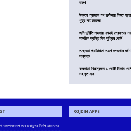
তরুণ
উত্তর প্রদেশে পথ দুর্ঘটনায় নিহত প্রয়া
পুত্র সহ দুজনের
জমি দুর্নীতি মামলায় এখনই গ্রেফতার নয়
সাময়িক স্বস্তি দিল সুপ্রিম কোর্ট
তহেলকা প্রতিষ্ঠাতা তরুণ তেজপাল ধর্ষণ
সাব্যস্ত
কলকাতা বিমানবন্দরে ১ কোটি টাকার বেশ
সহ ধৃত এক
OST
ROJDIN APPS
রুণ তেজপালের দশ বছর কারাদন্ডের নির্দেশ আদালতের