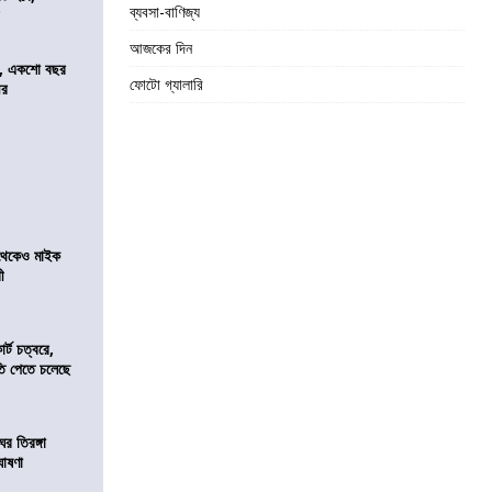
ব্যবসা-বাণিজ্য
র
আজকের দিন
ে, একশো বছর
ফোটো গ্যালারি
ীর
র থেকেও মাইক
রী
র্ট চত্বরে,
ি পেতে চলেছে
র তিরঙ্গা
ঘোষণা