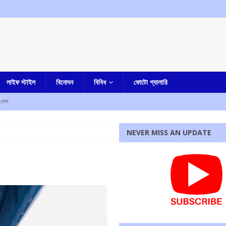
লাইফ স্টাইল
বিনোদন
বিবিধ
ফোটো গ্যালারি
দেশ
কারাদন্ডের নির্দেশ আদালতের
এক নজরে
NEVER MISS AN UPDATE
ম শ্রমিক সংগঠনের
আমার বাংলা
পাশে মোহন ভাগবত!
এক নজরে
েন, জানিয়ে দিলেন মুখ্যমন্ত্রী
আমার বাংলা
 ফেরত দিতে হবে, হুঁশিয়ারি দিলীপ ঘোষের
আমার বাংলা
রধোর, উত্তেজনা ডোমজুর এলাকায়..
বাংলা