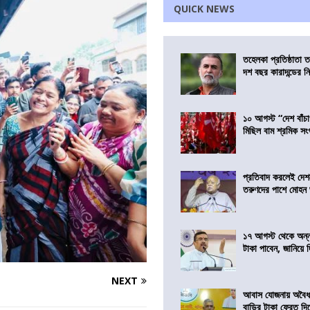
QUICK NEWS
তহেলকা প্রতিষ্ঠাতা 
দশ বছর কারাদন্ডের ন
১০ আগস্ট “দেশ বাঁচ
মিছিল বাম শ্রমিক স
প্রতিবাদ করলেই দেশ
তরুণদের পাশে মোহন
১৭ আগস্ট থেকে অন্নপূ
টাকা পাবেন, জানিয়ে দিল
NEXT
আবাস যোজনায় অবৈধ 
বাড়ির টাকা ফেরত দি