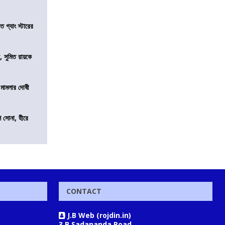
ত গ্যাং স্টারের
, সুমিত রায়কে
 মামলার দোষী
ি সোনা, হীরে
CONTACT
J.B Web (rojdin.in)
3 B Sadananda Road,