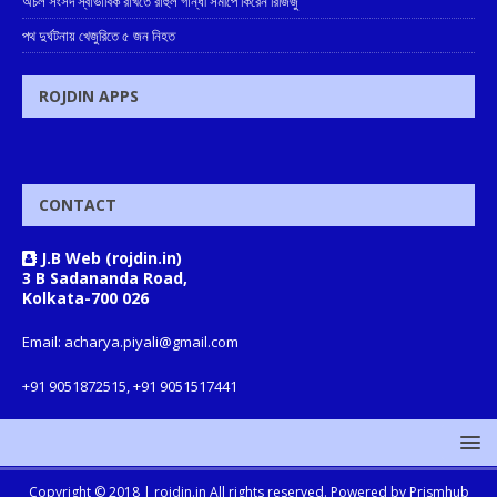
অচল সংসদ স্বাভাবিক রাখতে রাহুল গান্ধী সমীপে কিরেন রিজিজু
পথ দুর্ঘটনায় খেজুরিতে ৫ জন নিহত
ROJDIN APPS
CONTACT
J.B Web (rojdin.in)
3 B Sadananda Road,
Kolkata-700 026
Email: acharya.piyali@gmail.com
+91 9051872515, +91 9051517441
Copyright © 2018 |
rojdin.in
All rights reserved. Powered by
Prismhub