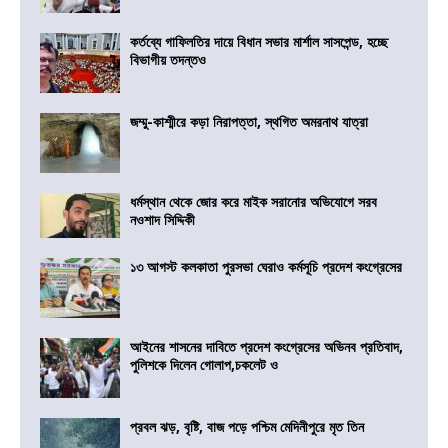
কর্তব্যে গাফিলতির দায়ে বিধান সভার মার্শাল সাসপেন্ড, হচ্ছে
বিভাগীয় তদন্তও
জম্মু-কাশ্মীরে কড়া নিরাপত্তা, স্থগিত অমরনাথ যাত্রা
ধর্মস্থান থেকে জোর করে মাইক সরানোর অভিযোগে সরব
নওশাদ সিদ্দিকী
১৩ আগস্ট কলকাতা পুরসভা ঘেরাও কর্মসূচি প্রদেশ কংগ্রেসের
আইনের শাসনের দাবিতে প্রদেশ কংগ্রেসের অভিনব প্রতিবাদ,
পুলিশকে দিলেন গোলাপ,চকলেট ও
প্রবল ঝড়, বৃষ্টি, বাজ পড়ে পশ্চিম মেদিনীপুরে মৃত তিন