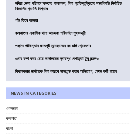
নদিয়া জেলা পরিষদে ক্ষমতার পালাবদল, বিনা প্রতিদ্বন্দ্বিতায় সভাধিপতি নির্বাচিত
বিজেপির প্রণতি বিশ্বাস
পাঁচ তিনে পনেরো
কলকাতার একাধিক থানা আচমকা পরিদর্শনে মুখ্যমন্ত্রী
পঞ্জাবে পাকিস্তান মদতপুষ্ট সন্দেহভাজন নয় জঙ্গি গ্রেফতার
এবার রক্ষা কবচ চেয়ে আদালতের দ্বারস্থ বেপাত্তা টুলু মন্ডলও
বিধানসভার মার্শালকে বিনা কারণে সাসপেন্ড করার অভিযোগ, ক্ষোভ কর্মী মহলে
NEWS IN CATEGORIES
একনজরে
কলকাতা
বাংলা