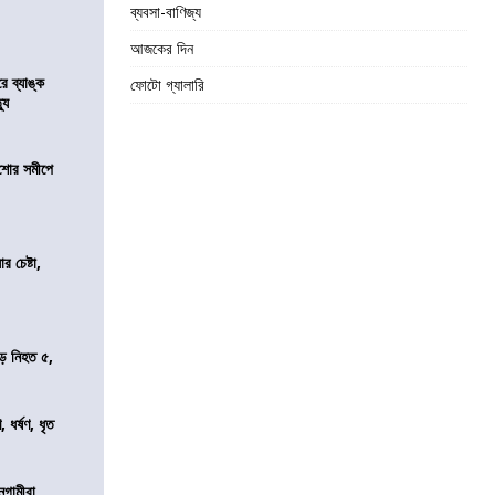
ব্যবসা-বাণিজ্য
আজকের দিন
রে ব্যাঙ্ক
ফোটো গ্যালারি
যু
কিশোর সমীপে
র চেষ্টা,
ড়ে নিহত ৫,
ধর্ষণ, ধৃত
নুগামীরা