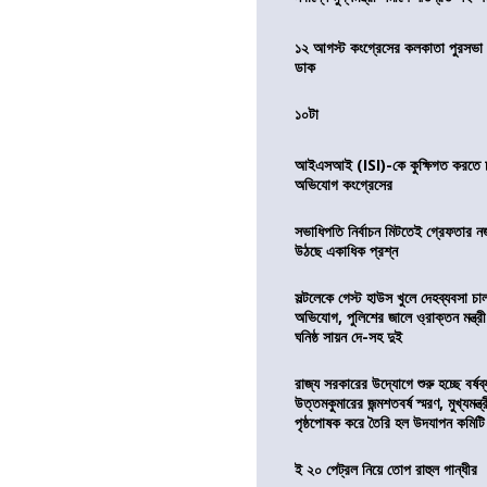
১২ আগস্ট কংগ্রেসের কলকাতা পুরসভা ঘ
ডাক
১০টা
আইএসআই (ISI)-কে কুক্ষিগত করতে চায়
অভিযোগ কংগ্রেসের
সভাধিপতি নির্বাচন মিটতেই গ্রেফতার ন
উঠছে একাধিক প্রশ্ন
সল্টলেকে গেস্ট হাউস খুলে দেহব্যবসা চ
অভিযোগ, পুলিশের জালে ও্রাক্তন মন্ত্রী
ঘনিষ্ঠ সায়ন দে-সহ দুই
রাজ্য সরকারের উদ্যোগে শুরু হচ্ছে বর্ষব
উত্তমকুমারের জন্মশতবর্ষ স্মরণ, মুখ্যমন্ত
পৃষ্ঠপোষক করে তৈরি হল উদযাপন কমিটি
ই ২০ পেট্রল নিয়ে তোপ রাহুল গান্ধীর