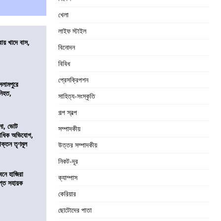
খেলা
লাইফ স্টাইল
বায় খাদে বাস,
বিনোদন
শ
বিবিধ
প্রেসক্রিপশন
সলামপুরে
 নিহত,
সাহিত্য-সংস্কৃতি
গল্প স্বল্প
নো, ভোট
সম্পাদকীয়
কাধিক অভিযোগ,
াক্তন তৃণমূল
উত্তর সম্পাদকীয়
নিকট-দূর
নে হাজিরা
ক্যাম্পাস
্ত সহায়ক
কেরিয়ার
ছোটোদের পাতা