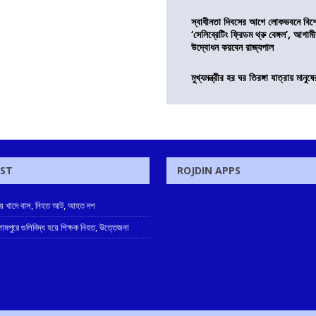
স্বাধীনতা দিবসের আগে লোকভবনে বিশেষ
‘সেলিব্রেটিং ফ্রিডম থ্রু বেঙ্গল’, আগা
উদ্বোধন করবেন রাজ্যপাল
মুখ্যমন্ত্রীর হর ঘর তিরঙ্গা যাত্রায় মানুষ
OST
ROJDIN APPS
্বায় খাদে বাস, নিহত আট, আহত দশ
ামপুরে গুলিবিদ্ধ হয়ে শিক্ষক নিহত, উত্তেজনা