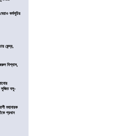
েরাও কর্মসূচির
 কেন্দ্র,
জরুল বিশ্বাস,
ালানোর
 সুজিত বসু-
্যাপী মহানায়ক
্রীকে প্রধান