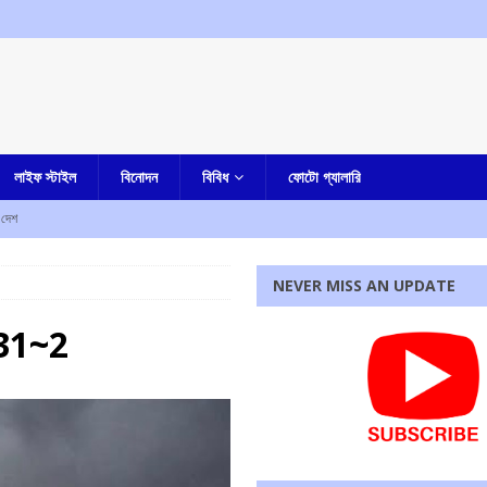
লাইফ স্টাইল
বিনোদন
বিবিধ
ফোটো গ্যালারি
দেশ
হত আট, আহত দশ
আমার দেশ
NEVER MISS AN UPDATE
য়ে শিক্ষক নিহত, উত্তেজনা
আমার বাংলা
া-সহ একাধিক অভিযোগ, গ্রেফতার নৈহাটির প্রাক্তন তৃণমূল বিধায়ক সনৎ দে
আমার বাংলা
31~2
ষেকের আপ্ত সহায়ক সুমিত রায়
আমার বাংলা
রধোর, উত্তেজনা ডোমজুর এলাকায়..
বাংলা