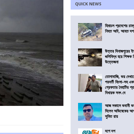
QUICK NEWS
হিমাচল প্রদেশের চাম্
নিহত আট, আহত দ
উত্তর দিনাজপুরের ই
গুলিবিদ্ধ হয়ে শিক্ষক
উত্তেজনা
তোলাবাজি, ভয় দেখা
পরবর্তী হিংসা-সহ এ
গ্রেফতার নৈহাটির প্র
বিধায়ক সনৎ দে
আজ সকালে ভবানী ভব
দিলেন অভিষেকের আপ
সুমিত রায়
দশে দশ