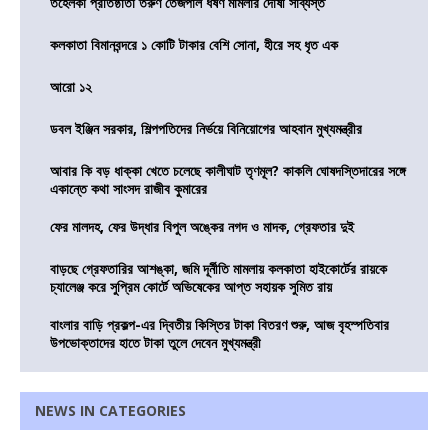
তহেলকা প্রতিষ্ঠাতা তরুণ তেজপাল ধর্ষণ মামলার দোষী সাব্যস্ত
কলকাতা বিমানবন্দরে ১ কোটি টাকার বেশি সোনা, হীরে সহ ধৃত এক
আরো ১২
ডবল ইঞ্জিন সরকার, শিল্পপতিদের নির্ভয়ে বিনিয়োগের আহবান মুখ্যমন্ত্রীর
আবার কি বড় ধাক্কা খেতে চলেছে কালীঘাট তৃণমূল? কাকলি ঘোষদস্তিদারের সঙ্গে
একান্তে কথা সাংসদ রাজীব কুমারের
ফের মালদহ, ফের উদ্ধার বিপুল অঙ্কের নগদ ও মাদক, গ্রেফতার দুই
বাড়ছে গ্রেফতারির আশঙ্কা, জমি দূর্নীতি মামলায় কলকাতা হাইকোর্টের রায়কে
চ্যালেঞ্জ করে সুপ্রিম কোর্টে অভিষেকের আপ্ত সহায়ক সুমিত রায়
বাংলার বাড়ি প্রকল্প-এর দ্বিতীয় কিস্তির টাকা বিতরণ শুরু, আজ বৃহস্পতিবার
উপভোক্তাদের হাতে টাকা তুলে দেবেন মুখ্যমন্ত্রী
NEWS IN CATEGORIES