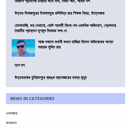
হিমাচল প্রদেশের চাম্বায় খাদে বাস, নিহত আট, আহত দশ
উত্তর দিনাজপুরের ইসলামপুরে গুলিবিদ্ধ হয়ে শিক্ষক নিহত, উত্তেজনা
তোলাবাজি, ভয় দেখানো, ভোট পরবর্তী হিংসা-সহ একাধিক অভিযোগ, গ্রেফতার
নৈহাটির প্রাক্তন তৃণমূল বিধায়ক সনৎ দে
আজ সকালে ভবানী ভবনে হাজিরা দিলেন অভিষেকের আপ্ত
সহায়ক সুমিত রায়
দশে দশ
উত্তরবঙ্গের বুনিয়াদপুরে ব্যাঙ্ক ম্যানেজারের রহস্য মৃত্যু
NEWS IN CATEGORIES
একনজরে
কলকাতা