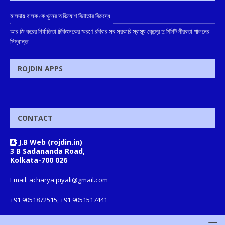
মালদায় বালক কে খুনের অভিযোগ বিমাতার বিরুদ্ধে
আর জি করের নির্যাতিতা চিকিৎসকের স্মরণে রবিবার সব সরকারি স্বাস্থ্য কেন্দ্রে দু মিনিট নীরবতা পালনের
সিদ্ধান্ত
ROJDIN APPS
CONTACT
J.B Web (rojdin.in)
3 B Sadananda Road,
Kolkata-700 026
Email: acharya.piyali@gmail.com
+91 9051872515, +91 9051517441