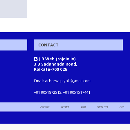
CONTACT
J.B Web (rojdin.in)
3 B Sadananda Road,
Kolkata-700 026
Email: acharya.piyali@gmail.com
+91 9051872515, +91 9051517441
একনজরে
কলকাতা
বাংলা
আমার দেশ
খেলা