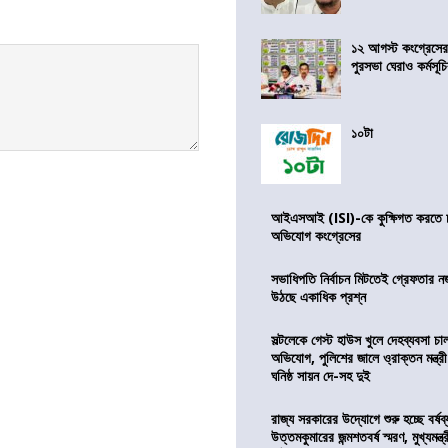
১২ আগস্ট কংগ্রেসে
পুরসভা ঘেরাও কর্মসূ
১০টা
আইএসআই (ISI)-কে কুক্ষিগত করতে চায়
অভিযোগ কংগ্রেসের
সভাধিপতি নির্বাচন মিটতেই গ্রেফতার ন
উঠছে একাধিক প্রশ্ন
সল্টলেকে গেস্ট হাউস খুলে দেহব্যবসা চ
অভিযোগ, পুলিশের জালে ও্রাক্তন মন্ত্রী
ঘনিষ্ঠ সায়ন দে-সহ দুই
রাজ্য সরকারের উদ্যোগে শুরু হচ্ছে বর্ষব
উত্তমকুমারের জন্মশতবর্ষ স্মরণ, মুখ্যমন্ত