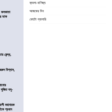
ব্যবসা-বাণিজ্য
আজকের দিন
র কলকাতা
চির ডাক
ফোটো গ্যালারি
 কেন্দ্র,
জরুল বিশ্বাস,
ালানোর
 সুজিত বসু-
্যাপী মহানায়ক
্রীকে প্রধান