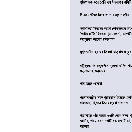
পৃষ্ঠপোষক করে তৈরি হল উদযাপন কমিটি
ই ২০ পেট্রল নিয়ে তোপ রাহুল গান্ধীর
স্বাধীনতা দিবসের আগে লোকভবনে বিশেষ
‘সেলিব্রেটিং ফ্রিডম থ্রু বেঙ্গল’, আগা
উদ্বোধন করবেন রাজ্যপাল
মুখ্যমন্ত্রীর হর ঘর তিরঙ্গা যাত্রায় মানুষ
রবীন্দ্রনাথের মৃত্যুদিনে শ্রদ্ধা অমিত শাহ
খড়গে-সহ অন্যদের
পাঁচ তিনে পনেরো
প্রধানমন্ত্রীর সঙ্গে প্রাতরাশ বৈঠকে এ
সাংসদরা, ছিলেন তিন বেসুরো সাংসদও
গত সাড়ে পাঁচ বছরে ৭৭টি দেশে সফর প্রধ
মোদির, খরচ ৫৫৭ কোটি ৫১ লক্ষ টাকা,
সরকার