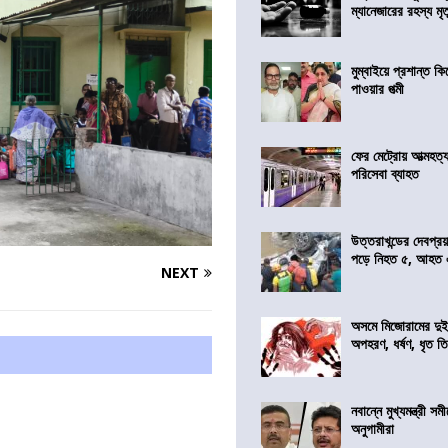
ম্যানেজারের রহস্য মৃত্
মুম্বাইয়ে প্রশান্ত 
পাওয়ার পত্মী
ফের মেট্রোয় আত্মহত্যা
পরিসেবা ব্যাহত
উত্তরাখন্ডের দেবপ্র
পড়ে নিহত ৫, আহত
NEXT
অসমে মিজোরামের দুই
অপহরণ, ধর্ষণ, ধৃত ত
নবান্নে মুখ্যমন্ত্রী 
অনুগামীরা