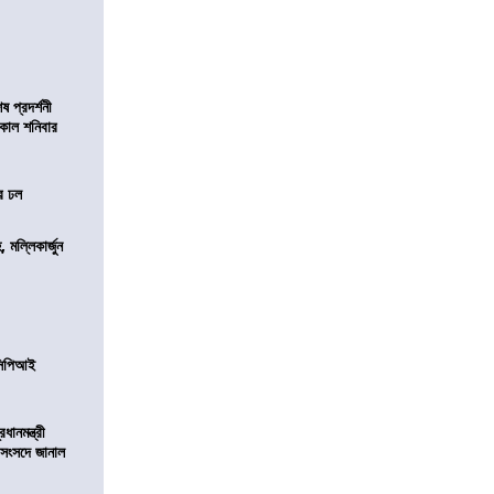
 প্রদর্শনী
মীকাল শনিবার
ের ঢল
, মল্লিকার্জুন
নসিপিআই
ানমন্ত্রী
 সংসদে জানাল