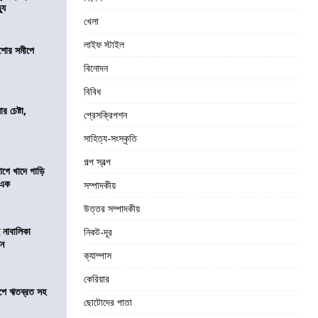
যু
খেলা
লাইফ স্টাইল
কিশোর সমীপে
বিনোদন
বিবিধ
র চেষ্টা,
প্রেসক্রিপশন
সাহিত্য-সংস্কৃতি
গল্প স্বল্প
য়াগে খাদে গাড়ি
 এক
সম্পাদকীয়
উত্তর সম্পাদকীয়
 নাবালিকা
নিকট-দূর
িন
ক্যাম্পাস
কেরিয়ার
সমীপে ঋতব্রত সহ
ছোটোদের পাতা