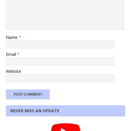
Name
*
Email
*
Website
NEVER MISS AN UPDATE