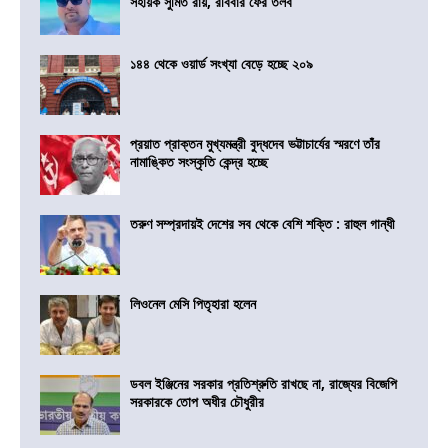
সহায়ক সুমিত রায়, রবিবার ফের তলব
১৪৪ থেকে ওয়ার্ড সংখ্যা বেড়ে হচ্ছে ২০৯
প্রয়াত প্রাক্তন মুখ্যমন্ত্রী বুদ্ধদেব ভট্টাচার্যের স্মরণে তাঁর
নামাঙ্কিত সংস্কৃতি কেন্দ্র হচ্ছে
তরুণ সম্প্রদায়ই দেশের সব থেকে বেশি শক্তি : রাহুল গান্ধী
লিওনেল মেসি পিতৃহারা হলেন
ডবল ইঞ্জিনের সরকার প্রতিশ্রুতি রাখছে না, রাজ্যের বিজেপি
সরকারকে তোপ অধীর চৌধুরীর