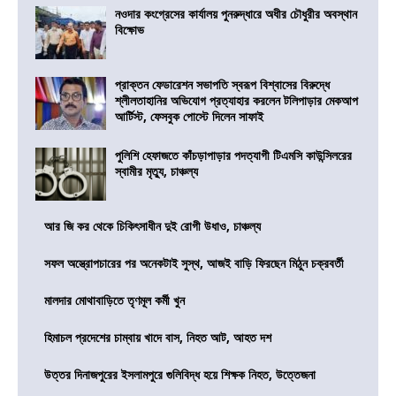
নওদার কংগ্রেসের কার্যালয় পুনরুদ্ধারে অধীর চৌধুরীর অবস্থান
বিক্ষোভ
প্রাক্তন ফেডারেশন সভাপতি স্বরূপ বিশ্বাসের বিরুদ্ধে
শ্লীলতাহানির অভিযোগ প্রত্যাহার করলেন টলিপাড়ার মেকআপ
আর্টিস্ট, ফেসবুক পোস্টে দিলেন সাফাই
পুলিশি হেফাজতে কাঁচড়াপাড়ার পদত্যাগী টিএমসি কাউন্সিলরের
স্বামীর মৃত্যু, চাঞ্চল্য
আর জি কর থেকে চিকিৎসাধীন দুই রোগী উধাও, চাঞ্চল্য
সফল অস্ত্রোপচারের পর অনেকটাই সুস্থ, আজই বাড়ি ফিরছেন মিঠুন চক্রবর্তী
মালদার মোথাবাড়িতে তৃণমূল কর্মী খুন
হিমাচল প্রদেশের চাম্বায় খাদে বাস, নিহত আট, আহত দশ
উত্তর দিনাজপুরের ইসলামপুরে গুলিবিদ্ধ হয়ে শিক্ষক নিহত, উত্তেজনা