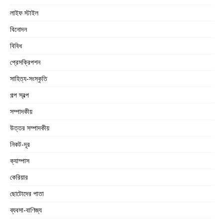
লাইফ স্টাইল
বিনোদন
বিবিধ
প্রেসক্রিপশন
সাহিত্য-সংস্কৃতি
গল্প স্বল্প
সম্পাদকীয়
উত্তর সম্পাদকীয়
নিকট-দূর
ক্যাম্পাস
কেরিয়ার
ছোটোদের পাতা
ব্যবসা-বাণিজ্য