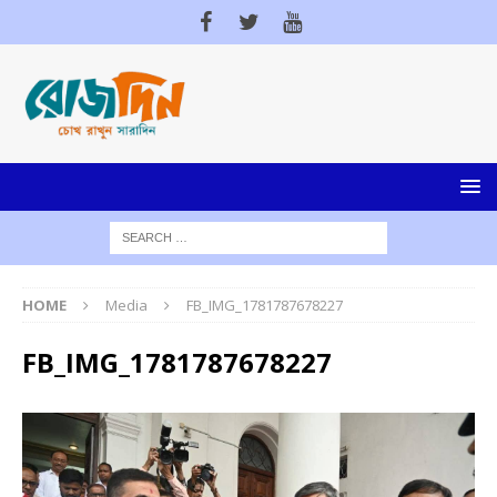
HOME
Media
FB_IMG_1781787678227
FB_IMG_1781787678227