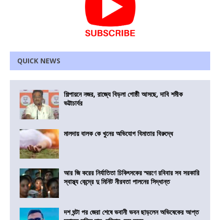
QUICK NEWS
শিল্পায়নে নজর, রাজ্যে বিড়লা গোষ্ঠী আসছে, দাবি শমীক
ভট্টাচার্যর
মালদায় বালক কে খুনের অভিযোগ বিমাতার বিরুদ্ধে
আর জি করের নির্যাতিতা চিকিৎসকের স্মরণে রবিবার সব সরকারি
স্বাস্থ্য কেন্দ্রে দু মিনিট নীরবতা পালনের সিদ্ধান্ত
দশ ঘন্টা পর জেরা শেষে ভবানী ভবন ছাড়লেন অভিষেকের আপ্ত