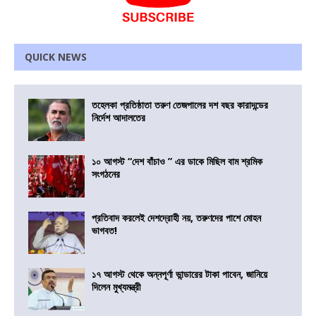
QUICK NEWS
তহেলকা প্রতিষ্ঠাতা তরুণ তেজপালের দশ বছর কারাদন্ডের
নির্দেশ আদালতের
১০ আগস্ট “দেশ বাঁচাও ” এর ডাকে মিছিল বাম শ্রমিক
সংগঠনের
প্রতিবাদ করলেই দেশদ্রোহী নয়, তরুণদের পাশে মোহন
ভাগবত!
১৭ আগস্ট থেকে অন্নপূর্ণা ভান্ডারের টাকা পাবেন, জানিয়ে
দিলেন মুখ্যমন্ত্রী