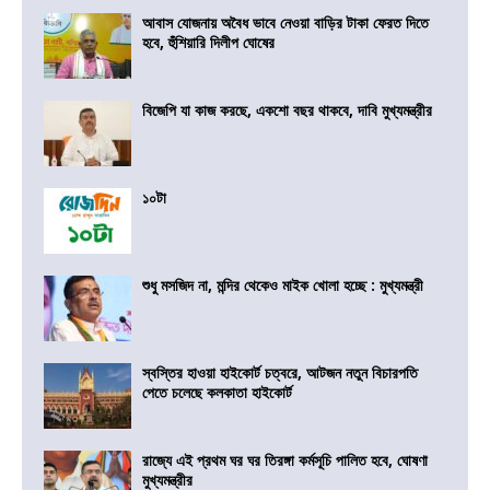
আবাস যোজনায় অবৈধ ভাবে নেওয়া বাড়ির টাকা ফেরত দিতে
হবে, হুঁশিয়ারি দিলীপ ঘোষের
বিজেপি যা কাজ করছে, একশো বছর থাকবে, দাবি মুখ্যমন্ত্রীর
১০টা
শুধু মসজিদ না, মন্দির থেকেও মাইক খোলা হচ্ছে : মুখ্যমন্ত্রী
স্বস্তির হাওয়া হাইকোর্ট চত্বরে, আটজন নতুন বিচারপতি
পেতে চলেছে কলকাতা হাইকোর্ট
রাজ্যে এই প্রথম ঘর ঘর তিরঙ্গা কর্মসূচি পালিত হবে, ঘোষণা
মুখ্যমন্ত্রীর