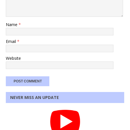
Name
*
Email
*
Website
NEVER MISS AN UPDATE