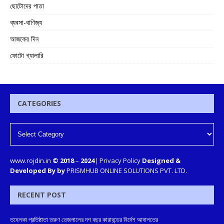
ছোটোদের পাতা
ব্যবসা-বাণিজ্য
আজকের দিন
ফোটো গ্যালারি
CATEGORIES
www.rojdin.in
© 2018
–
2024
|
Privacy Policy
Designed &
Developed By by
PRISMHUB ONLINE SOLUTIONS PVT. LTD.
RECENT POST
তহেলকা প্রতিষ্ঠাতা তরুণ তেজপালের দশ বছর কারাদন্ডের নির্দেশ আদালতের