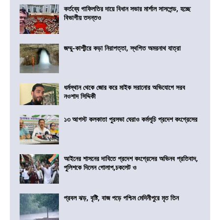
কর্তব্যে গাফিলতির দায়ে বিধান সভার মার্শাল সাসপেন্ড, হচ্ছে
বিভাগীয় তদন্তও
জম্মু-কাশ্মীরে কড়া নিরাপত্তা, স্থগিত অমরনাথ যাত্রা
ধর্মস্থান থেকে জোর করে মাইক সরানোর অভিযোগে সরব
নওশাদ সিদ্দিকী
১৩ আগস্ট কলকাতা পুরসভা ঘেরাও কর্মসূচি প্রদেশ কংগ্রেসের
আইনের শাসনের দাবিতে প্রদেশ কংগ্রেসের অভিনব প্রতিবাদ,
পুলিশকে দিলেন গোলাপ,চকলেট ও
প্রবল ঝড়, বৃষ্টি, বাজ পড়ে পশ্চিম মেদিনীপুরে মৃত তিন