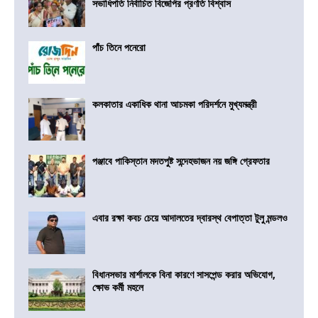
সভাধিপতি নির্বাচিত বিজেপির প্রণতি বিশ্বাস
পাঁচ তিনে পনেরো
কলকাতার একাধিক থানা আচমকা পরিদর্শনে মুখ্যমন্ত্রী
পঞ্জাবে পাকিস্তান মদতপুষ্ট সন্দেহভাজন নয় জঙ্গি গ্রেফতার
এবার রক্ষা কবচ চেয়ে আদালতের দ্বারস্থ বেপাত্তা টুলু মন্ডলও
বিধানসভার মার্শালকে বিনা কারণে সাসপেন্ড করার অভিযোগ,
ক্ষোভ কর্মী মহলে