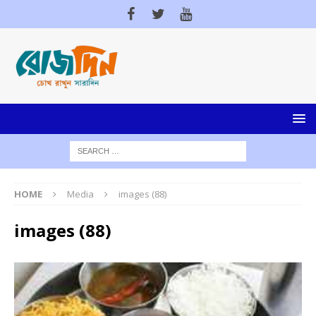
HOME
Media
images (88)
images (88)