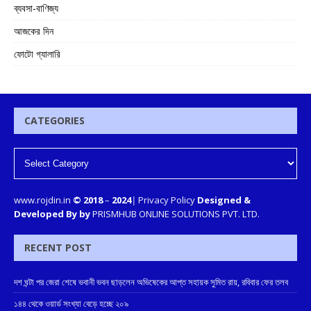
ব্যবসা-বাণিজ্য
আজকের দিন
ফোটো গ্যালারি
CATEGORIES
www.rojdin.in
© 2018
–
2024
|
Privacy Policy
Designed &
Developed By by
PRISMHUB ONLINE SOLUTIONS PVT. LTD.
RECENT POST
দশ ঘন্টা পর জেরা শেষে ভবানী ভবন ছাড়লেন অভিষেকের আপ্ত সহায়ক সুমিত রায়, রবিবার ফের তলব
১৪৪ থেকে ওয়ার্ড সংখ্যা বেড়ে হচ্ছে ২০৯