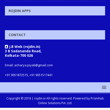
ROJDIN APPS
CONTACT
J.B Web (rojdin.in)
3 B Sadananda Road,
Kolkata-700 026
Email: acharya.piyali@gmail.com
+91 9051872515, +91 9051517441
Copyright © 2018 |
rojdin.in
All rights reserved. Powered by
Prismhub
Online Solutions Pvt. Ltd.