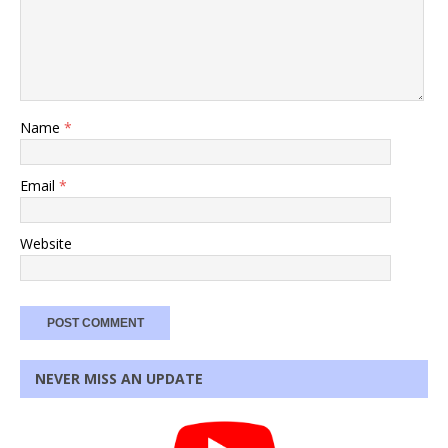
Name
*
Email
*
Website
NEVER MISS AN UPDATE