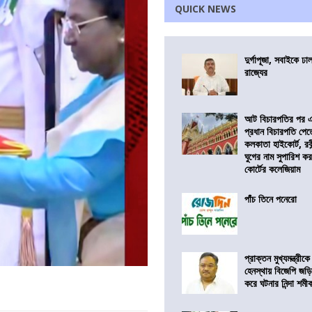
QUICK NEWS
দুর্গাপূজা, সবাইকে ঢ
রাজ্যের
আট বিচারপতির পর এব
প্রধান বিচারপতি পে
কলকাতা হাইকোর্ট, রবীন
ঘুগের নাম সুপারিশ কর
কোর্টের কলেজিয়াম
পাঁচ তিনে পনেরো
প্রাক্তন মুখ্যমন্ত্রী
হেনস্থায় বিজেপি জড়
করে ঘটনার নিন্দা শমীক 