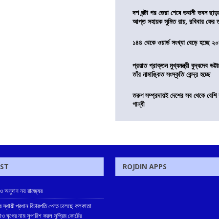
দশ ঘন্টা পর জেরা শেষে ভবানী ভবন ছা
আপ্ত সহায়ক সুমিত রায়, রবিবার ফের
১৪৪ থেকে ওয়ার্ড সংখ্যা বেড়ে হচ্ছে ২
প্রয়াত প্রাক্তন মুখ্যমন্ত্রী বুদ্ধদেব ভট্টা
তাঁর নামাঙ্কিত সংস্কৃতি কেন্দ্র হচ্ছে
তরুণ সম্প্রদায়ই দেশের সব থেকে বেশি 
গান্ধী
OST
ROJDIN APPS
লাও অনুদান নয় রাজ্যের
 স্থায়ী প্রধান বিচারপতি পেতে চলেছে কলকাতা
ঠলরাও ঘুগের নাম সুপারিশ করল সুপ্রিম কোর্টের