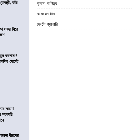
যমন্ত্রী, তাঁর
ব্যবসা-বাণিজ্য
আজকের দিন
ফোটো গ্যালারি
ডা সফর ঘিরে
েশে
ভুল করলাম!!
কলির পোস্টে
তার স্মরণে
ব সরকারি
ঠানে
 অজানা বীরদের