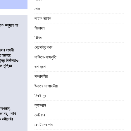
খেলা
লাইফ স্টাইল
ালাও অনুদান নয়
বিনোদন
বিবিধ
প্রেসক্রিপশন
ার স্থায়ী
তে চলেছে
সাহিত্য-সংস্কৃতি
্দ্র বিঠ্ঠলরাও
ল সুপ্রিম
গল্প স্বল্প
সম্পাদকীয়
উত্তর সম্পাদকীয়
নিকট-দূর
ক্যাম্পাস
কে অপমান,
িত নয়, দাবি
কেরিয়ার
ভট্টাচার্যর
ছোটোদের পাতা