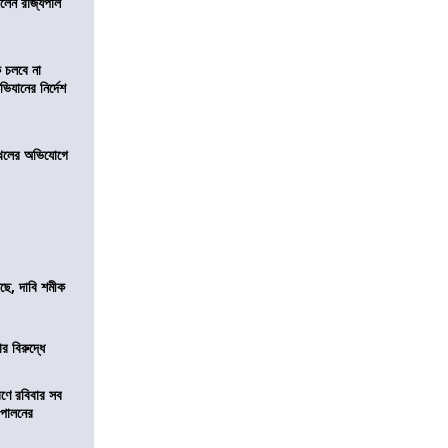
িলেন রাজ্যপাল
ে চলবে না
িযানের নির্দেশ
 দখলের অভিযোগে
সছে, দাবি শমীক
র বিরুদ্ধে
রণে রবিবার সব
া পালনের