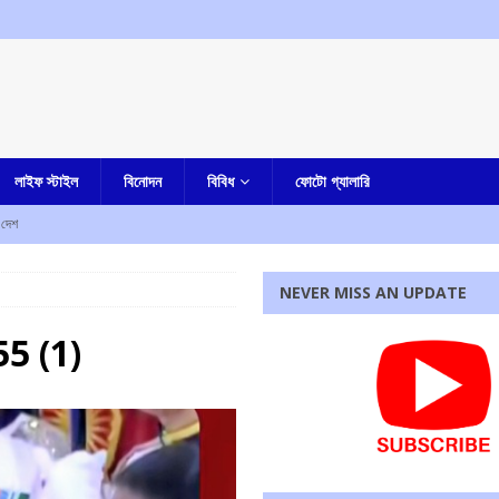
লাইফ স্টাইল
বিনোদন
বিবিধ
ফোটো গ্যালারি
দেশ
আমার বাংলা
NEVER MISS AN UPDATE
তি পেতে চলেছে কলকাতা হাইকোর্ট, রবীন্দ্র বিঠ্ঠলরাও ঘুগের নাম সুপারিশ করল সুপ্রিম কোর্টের কলেজিয়াম
5 (1)
পি জড়িত নয়, দাবি করে ঘটনার নিন্দা শমীক ভট্টাচার্যর
আমার বাংলা
তুমুল বিক্ষোভ
আমার বাংলা
রধোর, উত্তেজনা ডোমজুর এলাকায়..
বাংলা