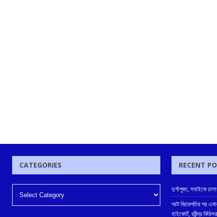
CATEGORIES
RECENT P
দুর্গাপূজা, সবাইকে ঢা
আট বিচারপতির পর এবার
হাইকোর্ট, রবীন্দ্র বিঠ্