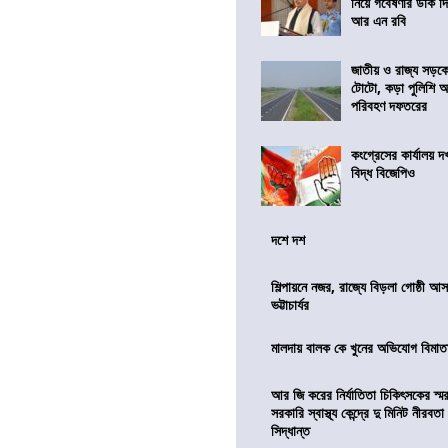
নিয়ে গবেষণার ডাক দ
আর এন রবি
জাতীয় ও রাজ্য সড়ক
টোটো, কড়া পুলিশি অভ
পরিবহণ দফতরের
কংগ্রেসের কার্যালয়
বিদ্ধ বিজেপিও
দশে দশ
শিল্পায়নে নজর, রাজ্যে বিড়লা গোষ্ঠী আ
ভট্টাচার্যর
মালদায় বালক কে খুনের অভিযোগ বিমাতা
আর জি করের নির্যাতিতা চিকিৎসকের স্ম
সরকারি স্বাস্থ্য কেন্দ্রে দু মিনিট নীরবত
সিদ্ধান্ত