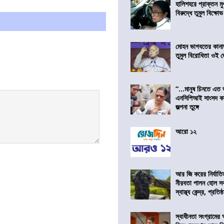
হালিশহরে প্রাক্তন মুখ্
বিরুদ্ধে তুমুল বিক্ষোভ
মোহন ভাগবতের কানা
তুমুল বিরোধিতা ওই দ
“…মানুষ চিনতে এত 
এনসিপিআই সাংসদ কা
জল্পনা তুঙ্গে
আরো ১২
আর জি করের নির্যাতি
নীরবতা পালন হোল স
স্বাস্থ্য কেন্দ্র, প্রতিষ্
স্বাধীনতা সংগ্রামের