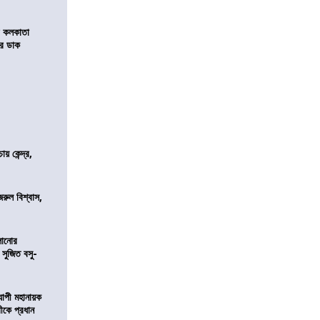
র কলকাতা
চির ডাক
 কেন্দ্র,
জরুল বিশ্বাস,
ালানোর
 সুজিত বসু-
্যাপী মহানায়ক
্রীকে প্রধান