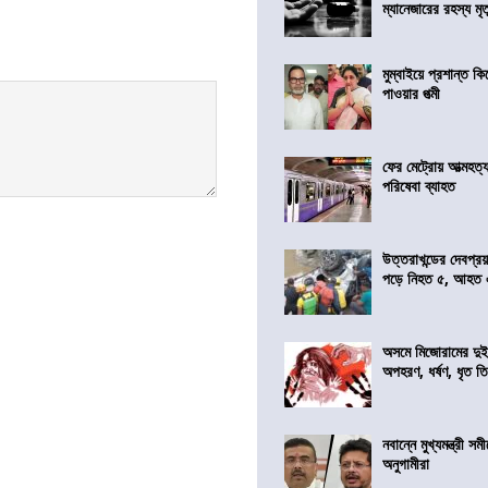
ম্যানেজারের রহস্য মৃত্
মুম্বাইয়ে প্রশান্ত 
পাওয়ার পত্মী
ফের মেট্রোয় আত্মহত্যা
পরিষেবা ব্যাহত
উত্তরাখন্ডের দেবপ্র
পড়ে নিহত ৫, আহত
অসমে মিজোরামের দুই
অপহরণ, ধর্ষণ, ধৃত ত
নবান্নে মুখ্যমন্ত্রী 
অনুগামীরা