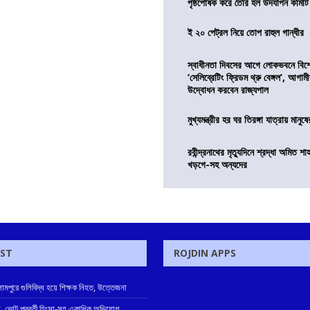
পৃষ্ঠপোষক করে তৈরি হল উদযাপন কমিটি
ই ২০ পেট্রল নিয়ে তোপ রাহুল গান্ধীর
স্বাধীনতা দিবসের আগে লোকভবনে বিশেষ
‘সেলিব্রেটিং ফ্রিডম থ্রু বেঙ্গল’, আগা
উদ্বোধন করবেন রাজ্যপাল
মুখ্যমন্ত্রীর হর ঘর তিরঙ্গা যাত্রায় মানুষ
রবীন্দ্রনাথের মৃত্যুদিনে শ্রদ্ধা অমিত শাহ
খড়গে-সহ অন্যদের
OST
ROJDIN APPS
ামপুরে গুলিবিদ্ধ হয়ে শিক্ষক নিহত, উত্তেজনা
, ভোট পরবর্তী হিংসা-সহ একাধিক অভিযোগ,