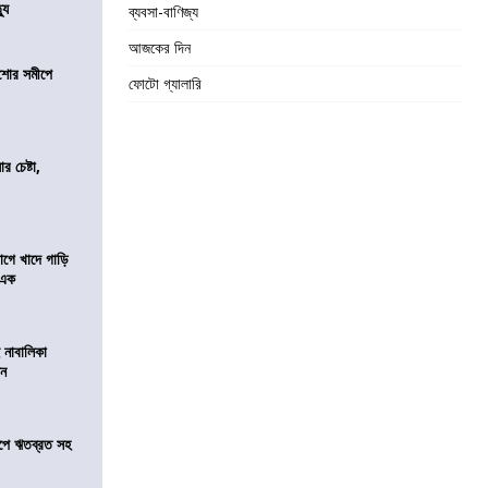
যু
ব্যবসা-বাণিজ্য
আজকের দিন
কিশোর সমীপে
ফোটো গ্যালারি
র চেষ্টা,
য়াগে খাদে গাড়ি
 এক
 নাবালিকা
িন
সমীপে ঋতব্রত সহ