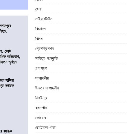
খেলা
লাইফ স্টাইল
সলামপুরে
বিনোদন
 নিহত,
বিবিধ
প্রেসক্রিপশন
নো, ভোট
কাধিক অভিযোগ,
সাহিত্য-সংস্কৃতি
াক্তন তৃণমূল
গল্প স্বল্প
সম্পাদকীয়
নে হাজিরা
্ত সহায়ক
উত্তর সম্পাদকীয়
নিকট-দূর
ক্যাম্পাস
কেরিয়ার
ছোটোদের পাতা
রে ব্যাঙ্ক