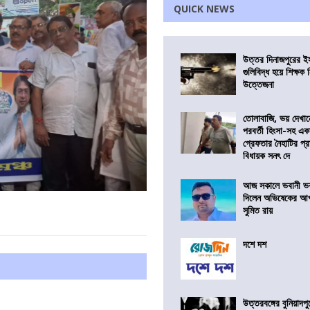
QUICK NEWS
উত্তর দিনাজপুরের ই
গুলিবিদ্ধ হয়ে শিক্ষক
উত্তেজনা
তোলাবাজি, ভয় দেখা
পরবর্তী হিংসা-সহ এ
গ্রেফতার নৈহাটির প্র
বিধায়ক সনৎ দে
আজ সকালে ভবানী ভব
দিলেন অভিষেকের আপ
সুমিত রায়
দশে দশ
উত্তরবঙ্গের বুনিয়াদপু