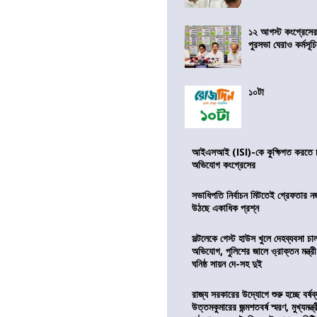
১২ আগস্ট কংগ্রেসে
পুরসভা ঘেরাও কর্মসূ
১০টা
আইএসআই (ISI)-কে কুক্ষিগত করতে চায়
অভিযোগ কংগ্রেসের
সভাধিপতি নির্বাচন মিটতেই গ্রেফতার ন
উঠছে একাধিক প্রশ্ন
সল্টলেকে গেস্ট হাউস খুলে দেহব্যবসা চ
অভিযোগ, পুলিশের জালে ও্রাক্তন মন্ত্রী
ঘনিষ্ঠ সায়ন দে-সহ দুই
রাজ্য সরকারের উদ্যোগে শুরু হচ্ছে বর্ষব
উত্তমকুমারের জন্মশতবর্ষ স্মরণ, মুখ্যমন্ত