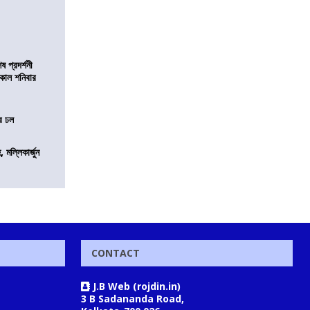
 প্রদর্শনী
মীকাল শনিবার
ের ঢল
, মল্লিকার্জুন
CONTACT
J.B Web (rojdin.in)
3 B Sadananda Road,